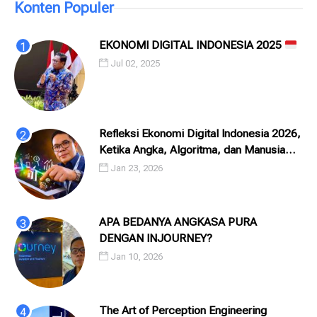
Konten Populer
EKONOMI DIGITAL INDONESIA 2025
Jul 02, 2025
Refleksi Ekonomi Digital Indonesia 2026,
Ketika Angka, Algoritma, dan Manusia
Saling Menatap
Jan 23, 2026
APA BEDANYA ANGKASA PURA
DENGAN INJOURNEY?
Jan 10, 2026
The Art of Perception Engineering