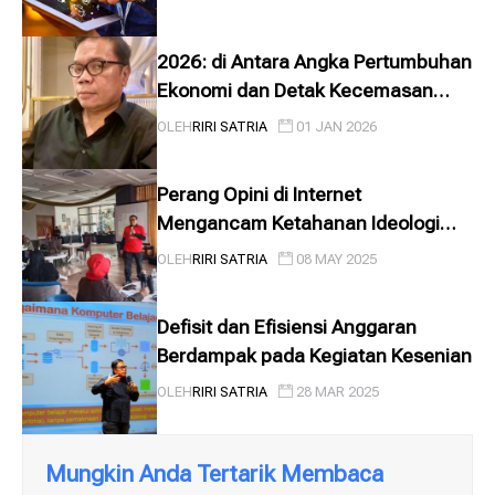
2026: di Antara Angka Pertumbuhan
Ekonomi dan Detak Kecemasan
Kebudayaan
OLEH
RIRI SATRIA
01 JAN 2026
Perang Opini di Internet
Mengancam Ketahanan Ideologi
Negara, Jika …
OLEH
RIRI SATRIA
08 MAY 2025
Defisit dan Efisiensi Anggaran
Berdampak pada Kegiatan Kesenian
OLEH
RIRI SATRIA
28 MAR 2025
Mungkin Anda Tertarik Membaca