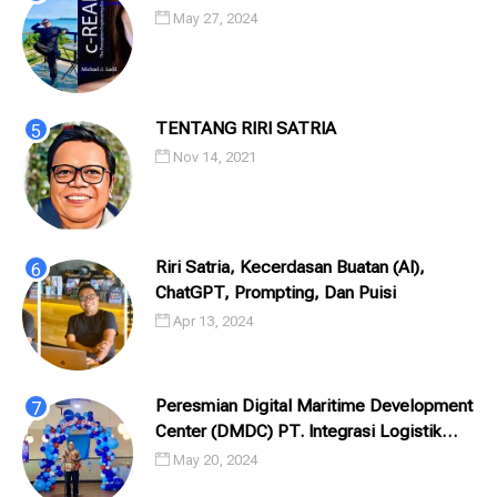
May 27, 2024
TENTANG RIRI SATRIA
Nov 14, 2021
Riri Satria, Kecerdasan Buatan (AI),
ChatGPT, Prompting, Dan Puisi
Apr 13, 2024
Peresmian Digital Maritime Development
Center (DMDC) PT. Integrasi Logistik
Cipta Solusi (ILCS) / Pelindo Solusi
May 20, 2024
Digital (PSD)