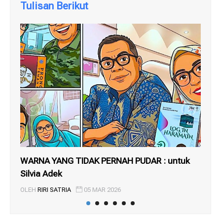
Tulisan Berikut
WARNA YANG TIDAK PERNAH PUDAR : untuk
RE
Silvia Adek
LE
OLEH
RIRI SATRIA
05 MAR 2026
OL