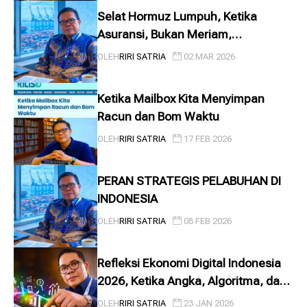
Selat Hormuz Lumpuh, Ketika
Asuransi, Bukan Meriam,
Menghentikan Aliran Energi Dunia
OLEH
RIRI SATRIA
02 MAR 2026
Ketika Mailbox Kita Menyimpan
Racun dan Bom Waktu
OLEH
RIRI SATRIA
17 FEB 2026
PERAN STRATEGIS PELABUHAN DI
INDONESIA
OLEH
RIRI SATRIA
08 FEB 2026
Refleksi Ekonomi Digital Indonesia
2026, Ketika Angka, Algoritma, dan
Manusia Saling Menatap
OLEH
RIRI SATRIA
23 JAN 2026