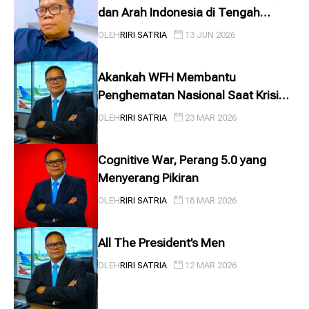
dan Arah Indonesia di Tengah
Tekanan Ekonomi
OLEH
RIRI SATRIA
13 JUN 2026
Akankah WFH Membantu
Penghematan Nasional Saat Krisis
BBM?
OLEH
RIRI SATRIA
23 MAR 2026
Cognitive War, Perang 5.0 yang
Menyerang Pikiran
OLEH
RIRI SATRIA
18 MAR 2026
All The President’s Men
OLEH
RIRI SATRIA
12 MAR 2026