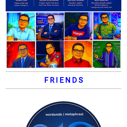
F R I E N D S