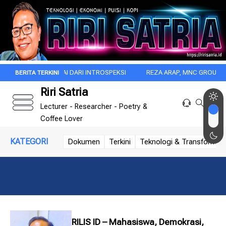
ITU DIMULAI DARI INTROSPEKSI
REZA ARAP, MNC GROUP, DAN DISRUP
Riri Satria
Lecturer - Researcher - Poetry &
Coffee Lover
KATEGORI
Dokumen
Terkini
Teknologi & Transformasi 
RILIS ID – Mahasiswa, Demokrasi,