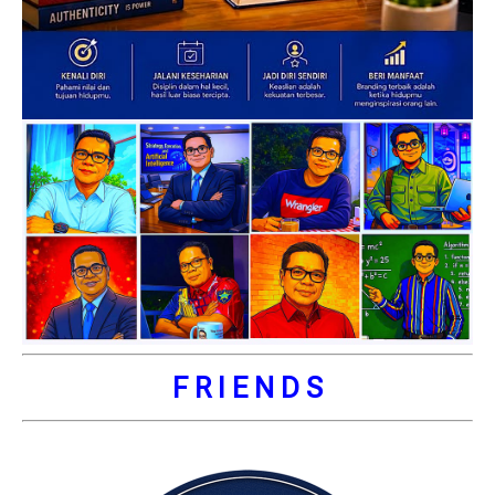
F R I E N D S