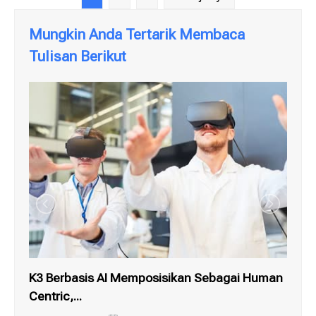
Mungkin Anda Tertarik Membaca
Tulisan Berikut
K3 Berbasis AI Memposisikan Sebagai Human
War
Centric,...
Kit