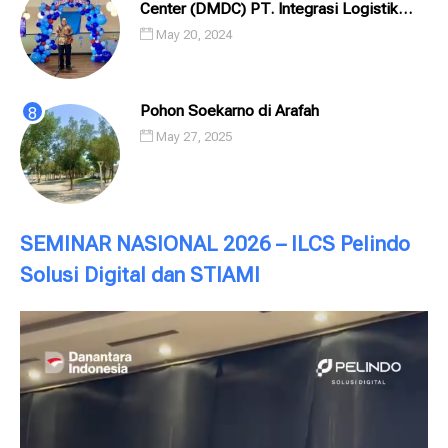
Center (DMDC) PT. Integrasi Logistik
Cipta Solusi (ILCS) / Pelindo Solusi
May 20, 2024
Digital (PSD)
Pohon Soekarno di Arafah
May 27, 2025
SEMINAR NASIONAL 2026 – ILCS Pelindo
Solusi Digital dan STIAMI