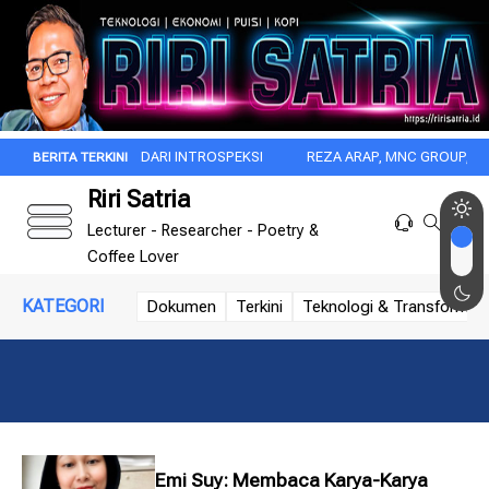
U DIMULAI DARI INTROSPEKSI
REZA ARAP, MNC GROUP, DAN DISRUPSI
Riri Satria
Lecturer - Researcher - Poetry &
Coffee Lover
KATEGORI
Dokumen
Terkini
Teknologi & Transformasi 
Emi Suy: Membaca Karya-Karya