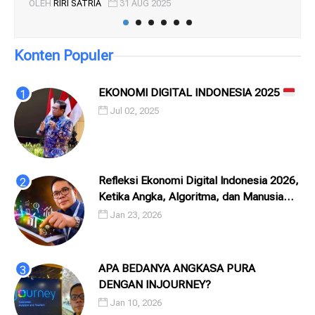
OLEH
RIRI SATRIA
31 AUG 2025
OL
Konten Populer
EKONOMI DIGITAL INDONESIA 2025
Jul 02, 2025
Refleksi Ekonomi Digital Indonesia 2026,
Ketika Angka, Algoritma, dan Manusia
Saling Menatap
Jan 23, 2026
APA BEDANYA ANGKASA PURA
DENGAN INJOURNEY?
Jan 10, 2026