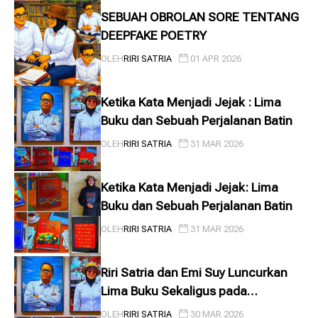
SEBUAH OBROLAN SORE TENTANG
DEEPFAKE POETRY
OLEH
RIRI SATRIA
01 APR 2026
Ketika Kata Menjadi Jejak : Lima
Buku dan Sebuah Perjalanan Batin
OLEH
RIRI SATRIA
31 MAR 2026
Ketika Kata Menjadi Jejak: Lima
Buku dan Sebuah Perjalanan Batin
OLEH
RIRI SATRIA
31 MAR 2026
Riri Satria dan Emi Suy Luncurkan
Lima Buku Sekaligus pada
Pertengahan 2026
OLEH
RIRI SATRIA
30 MAR 2026