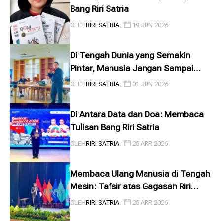
Bang Riri Satria
OLEH
RIRI SATRIA
19 JUN 2026
Di Tengah Dunia yang Semakin
Pintar, Manusia Jangan Sampai
Kehilangan Hati
OLEH
RIRI SATRIA
01 JUN 2026
Di Antara Data dan Doa: Membaca
Tulisan Bang Riri Satria
OLEH
RIRI SATRIA
25 APR 2026
Membaca Ulang Manusia di Tengah
Mesin: Tafsir atas Gagasan Riri
Satria tentang Rutinitas yang Diam-
OLEH
RIRI SATRIA
25 APR 2026
D...