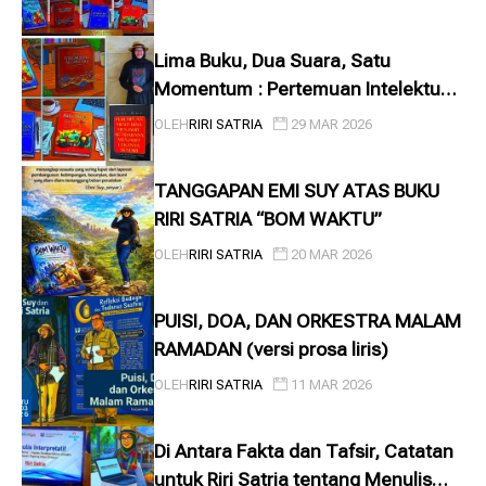
Lima Buku, Dua Suara, Satu
Momentum : Pertemuan Intelektual
dan Puitik di 2026
OLEH
RIRI SATRIA
29 MAR 2026
TANGGAPAN EMI SUY ATAS BUKU
RIRI SATRIA “BOM WAKTU”
OLEH
RIRI SATRIA
20 MAR 2026
PUISI, DOA, DAN ORKESTRA MALAM
RAMADAN (versi prosa liris)
OLEH
RIRI SATRIA
11 MAR 2026
Di Antara Fakta dan Tafsir, Catatan
untuk Riri Satria tentang Menulis