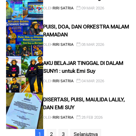
Interpretatif
OLEH
RIRI SATRIA
09 MAR 2026
PUISI, DOA, DAN ORKESTRA MALAM
RAMADAN
OLEH
RIRI SATRIA
08 MAR 2026
AKU BELAJAR TINGGAL DI DALAM
SUNYI : untuk Emi Suy
OLEH
RIRI SATRIA
04 MAR 2026
DISERTASI, PUISI, MAULIDA LALILY,
DAN EMI SUY
OLEH
RIRI SATRIA
28 FEB 2026
1
2
3
Selanjutnya