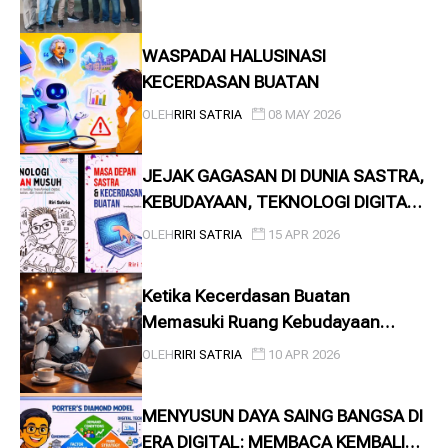
...
WASPADAI HALUSINASI
KECERDASAN BUATAN
OLEH
RIRI SATRIA
08 MAY 2026
JEJAK GAGASAN DI DUNIA SASTRA,
KEBUDAYAAN, TEKNOLOGI DIGITAL,
SERTA KECERDASAN BUATAN
OLEH
RIRI SATRIA
15 APR 2026
Ketika Kecerdasan Buatan
Memasuki Ruang Kebudayaan
Indonesia
OLEH
RIRI SATRIA
10 APR 2026
MENYUSUN DAYA SAING BANGSA DI
ERA DIGITAL: MEMBACA KEMBALI