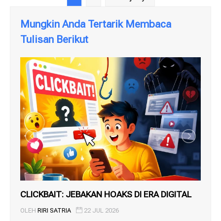
Mungkin Anda Tertarik Membaca
Tulisan Berikut
CLICKBAIT: JEBAKAN HOAKS DI ERA DIGITAL
Sha
ka..
OLEH
RIRI SATRIA
22 JUL 2026