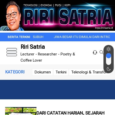
I DI KALA SUBUH
JIWA BESAR ITU DIMULAI DARI INTROSPEKSI
RE
Riri Satria
Lecturer - Researcher - Poetry &
Coffee Lover
KATEGORI
Dokumen
Terkini
Teknologi & Transformasi 
DARI CATATAN HARIAN, SEJARAH