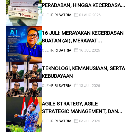
PERADABAN, HINGGA KECERDASAN
BUATAN
OLEH
RIRI SATRIA
01 AUG 2026
16 JULI: MERAYAKAN KECERDASAN
BUATAN (AI), MERAWAT
KEMANUSIAAN
OLEH
RIRI SATRIA
16 JUL 2026
TEKNOLOGI, KEMANUSIAAN, SERTA
KEBUDAYAAN
OLEH
RIRI SATRIA
13 JUL 2026
AGILE STRATEGY, AGILE
STRATEGIC MANAGEMENT, DAN
CORE COMPETENCE OF THE
OLEH
RIRI SATRIA
03 JUL 2026
CORPORATION