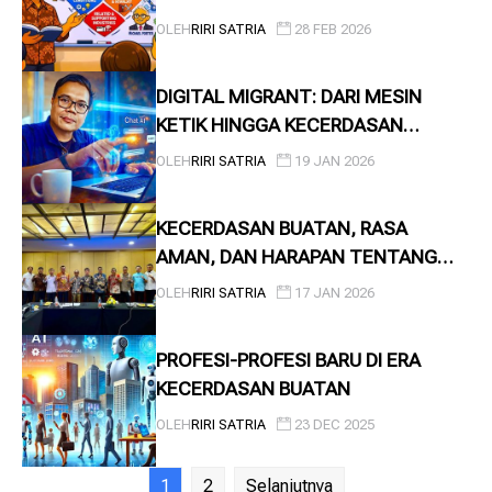
FOUR DIAMONDS MICHAEL PORTER
OLEH
RIRI SATRIA
28 FEB 2026
DIGITAL MIGRANT: DARI MESIN
KETIK HINGGA KECERDASAN
BUATAN
OLEH
RIRI SATRIA
19 JAN 2026
KECERDASAN BUATAN, RASA
AMAN, DAN HARAPAN TENTANG
KETERTIBAN YANG MANUSIAWI
OLEH
RIRI SATRIA
17 JAN 2026
PROFESI-PROFESI BARU DI ERA
KECERDASAN BUATAN
OLEH
RIRI SATRIA
23 DEC 2025
1
2
Selanjutnya