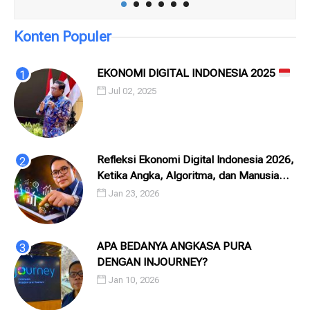
OL
Konten Populer
EKONOMI DIGITAL INDONESIA 2025
Jul 02, 2025
Refleksi Ekonomi Digital Indonesia 2026,
Ketika Angka, Algoritma, dan Manusia
Saling Menatap
Jan 23, 2026
APA BEDANYA ANGKASA PURA
DENGAN INJOURNEY?
Jan 10, 2026