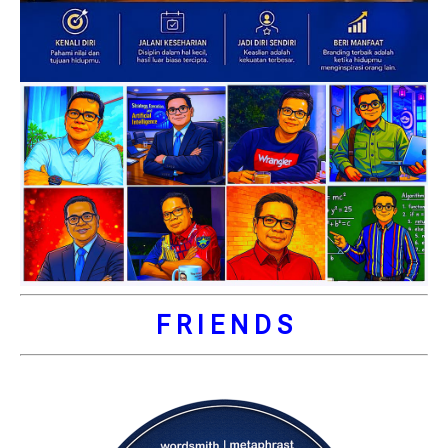
F R I E N D S