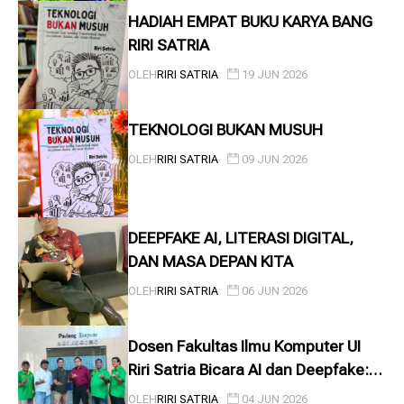
HADIAH EMPAT BUKU KARYA BANG
RIRI SATRIA
OLEH
RIRI SATRIA
19 JUN 2026
TEKNOLOGI BUKAN MUSUH
OLEH
RIRI SATRIA
09 JUN 2026
DEEPFAKE AI, LITERASI DIGITAL,
DAN MASA DEPAN KITA
OLEH
RIRI SATRIA
06 JUN 2026
Dosen Fakultas Ilmu Komputer UI
Riri Satria Bicara AI dan Deepfake:
Waspada, Kecerdasan Buatan Bisa
OLEH
RIRI SATRIA
04 JUN 2026