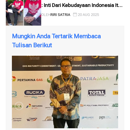
: Inti Dari Kebudayaan Indonesia Itu
Adalah Bhineka Tunggal Ika
OLEH
RIRI SATRIA
20 AUG 2025
Mungkin Anda Tertarik Membaca
Tulisan Berikut