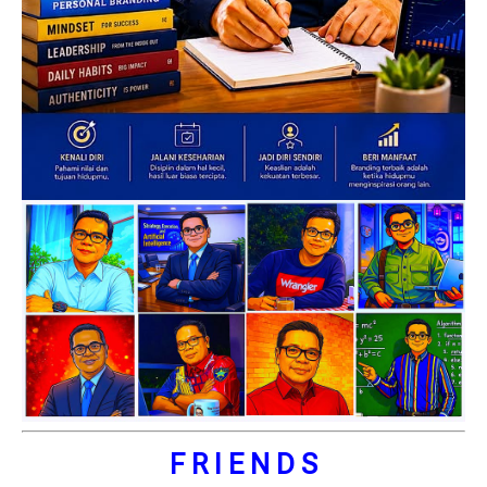
F R I E N D S