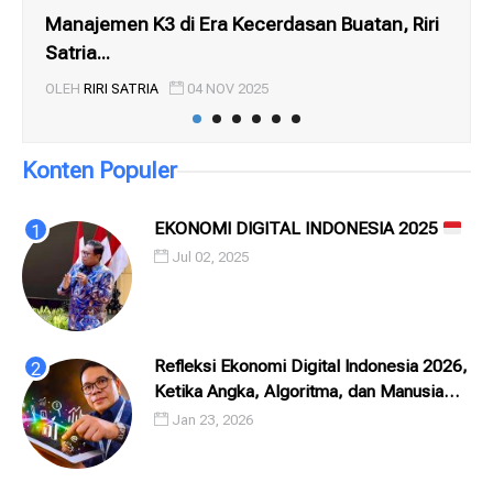
Manajemen K3 di Era Kecerdasan Buatan, Riri
Par
Satria...
Puti
OLEH
RIRI SATRIA
04 NOV 2025
OL
Konten Populer
EKONOMI DIGITAL INDONESIA 2025
Jul 02, 2025
Refleksi Ekonomi Digital Indonesia 2026,
Ketika Angka, Algoritma, dan Manusia
Saling Menatap
Jan 23, 2026