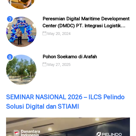
Peresmian Digital Maritime Development
Center (DMDC) PT. Integrasi Logistik
Cipta Solusi (ILCS) / Pelindo Solusi
May 20, 2024
Digital (PSD)
Pohon Soekarno di Arafah
May 27, 2025
SEMINAR NASIONAL 2026 – ILCS Pelindo
Solusi Digital dan STIAMI