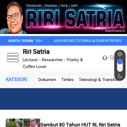
 DI KALA SUBUH
JIWA BESAR ITU DIMULAI DARI INTROSPEKSI
RE
Riri Satria
Lecturer - Researcher - Poetry &
Coffee Lover
KATEGORI
Dokumen
Terkini
Teknologi & Transformasi 
Sambut 80 Tahun HUT RI, Riri Satria