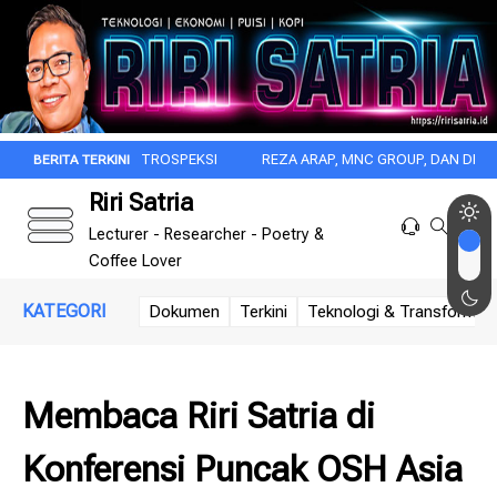
DARI INTROSPEKSI
REZA ARAP, MNC GROUP, DAN DISRUPSI BARU IND
Riri Satria
Lecturer - Researcher - Poetry &
Coffee Lover
KATEGORI
Dokumen
Terkini
Teknologi & Transformasi 
Membaca Riri Satria di
Konferensi Puncak OSH Asia