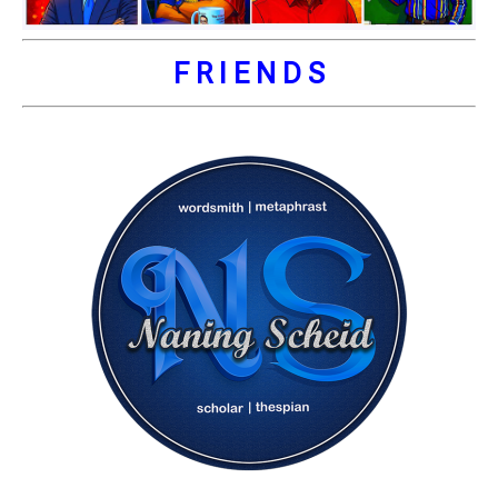
F R I E N D S