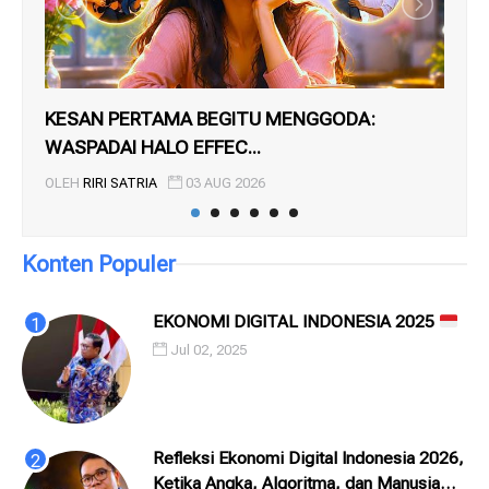
KESAN PERTAMA BEGITU MENGGODA:
DA
WASPADAI HALO EFFEC...
PE
OLEH
RIRI SATRIA
03 AUG 2026
OL
Konten Populer
EKONOMI DIGITAL INDONESIA 2025
Jul 02, 2025
Refleksi Ekonomi Digital Indonesia 2026,
Ketika Angka, Algoritma, dan Manusia