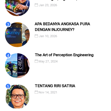
Saling Menatap
Jan 23, 2026
APA BEDANYA ANGKASA PURA
DENGAN INJOURNEY?
Jan 10, 2026
The Art of Perception Engineering
May 27, 2024
TENTANG RIRI SATRIA
Nov 14, 2021