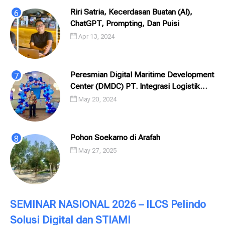
Riri Satria, Kecerdasan Buatan (AI),
ChatGPT, Prompting, Dan Puisi
Apr 13, 2024
Peresmian Digital Maritime Development
Center (DMDC) PT. Integrasi Logistik
Cipta Solusi (ILCS) / Pelindo Solusi
May 20, 2024
Digital (PSD)
Pohon Soekarno di Arafah
May 27, 2025
SEMINAR NASIONAL 2026 – ILCS Pelindo
Solusi Digital dan STIAMI