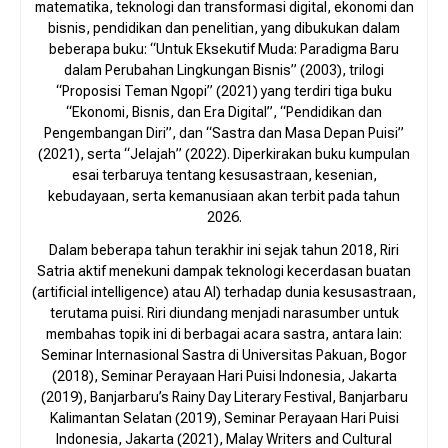
matematika, teknologi dan transformasi digital, ekonomi dan
bisnis, pendidikan dan penelitian, yang dibukukan dalam
beberapa buku: “Untuk Eksekutif Muda: Paradigma Baru
dalam Perubahan Lingkungan Bisnis” (2003), trilogi
“Proposisi Teman Ngopi” (2021) yang terdiri tiga buku
“Ekonomi, Bisnis, dan Era Digital”, “Pendidikan dan
Pengembangan Diri”, dan “Sastra dan Masa Depan Puisi”
(2021), serta “Jelajah” (2022). Diperkirakan buku kumpulan
esai terbaruya tentang kesusastraan, kesenian,
kebudayaan, serta kemanusiaan akan terbit pada tahun
2026.
Dalam beberapa tahun terakhir ini sejak tahun 2018, Riri
Satria aktif menekuni dampak teknologi kecerdasan buatan
(artificial intelligence) atau AI) terhadap dunia kesusastraan,
terutama puisi. Riri diundang menjadi narasumber untuk
membahas topik ini di berbagai acara sastra, antara lain:
Seminar Internasional Sastra di Universitas Pakuan, Bogor
(2018), Seminar Perayaan Hari Puisi Indonesia, Jakarta
(2019), Banjarbaru’s Rainy Day Literary Festival, Banjarbaru
Kalimantan Selatan (2019), Seminar Perayaan Hari Puisi
Indonesia, Jakarta (2021), Malay Writers and Cultural