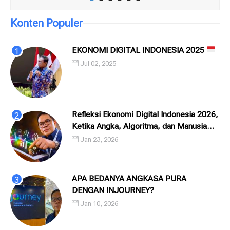
Konten Populer
EKONOMI DIGITAL INDONESIA 2025
Jul 02, 2025
Refleksi Ekonomi Digital Indonesia 2026,
Ketika Angka, Algoritma, dan Manusia
Saling Menatap
Jan 23, 2026
APA BEDANYA ANGKASA PURA
DENGAN INJOURNEY?
Jan 10, 2026