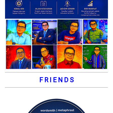
F R I E N D S