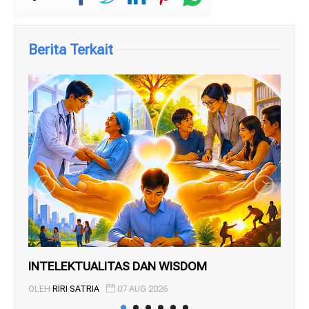
Berita Terkait
INTELEKTUALITAS DAN WISDOM
BU
OLEH
RIRI SATRIA
07 AUG 2026
OL