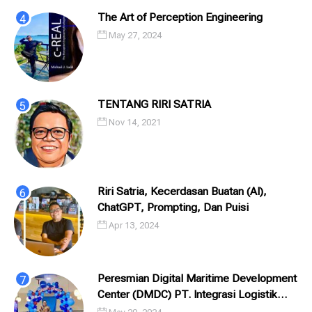
The Art of Perception Engineering
May 27, 2024
TENTANG RIRI SATRIA
Nov 14, 2021
Riri Satria, Kecerdasan Buatan (AI),
ChatGPT, Prompting, Dan Puisi
Apr 13, 2024
Peresmian Digital Maritime Development
Center (DMDC) PT. Integrasi Logistik
Cipta Solusi (ILCS) / Pelindo Solusi