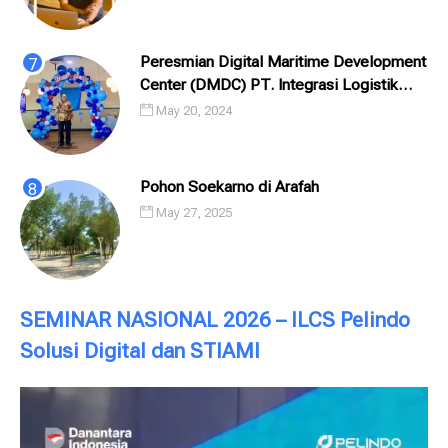
Peresmian Digital Maritime Development
Center (DMDC) PT. Integrasi Logistik
Cipta Solusi (ILCS) / Pelindo Solusi
May 20, 2024
Digital (PSD)
Pohon Soekarno di Arafah
May 27, 2025
SEMINAR NASIONAL 2026 – ILCS Pelindo
Solusi Digital dan STIAMI