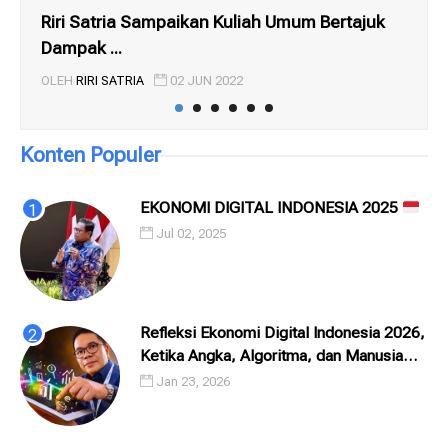
Riri Satria Sampaikan Kuliah Umum Bertajuk
CA
Dampak ...
ME
OLEH
RIRI SATRIA
02 JUN 2022
OL
Konten Populer
EKONOMI DIGITAL INDONESIA 2025
Jul 02, 2025
Refleksi Ekonomi Digital Indonesia 2026,
Ketika Angka, Algoritma, dan Manusia
Saling Menatap
Jan 23, 2026