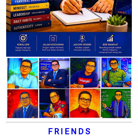
F R I E N D S