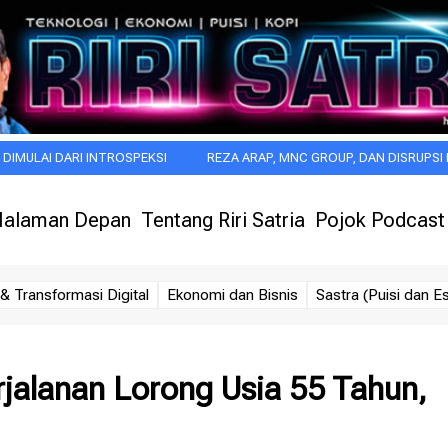
 INTROSPEKSI
REZA ARAP, MNC GROUP, DAN DISRUPSI BARU INDUSTR
alaman Depan
Tentang Riri Satria
Pojok Podcast
& Transformasi Digital
Ekonomi dan Bisnis
Sastra (Puisi dan Es
alanan Lorong Usia 55 Tahun,