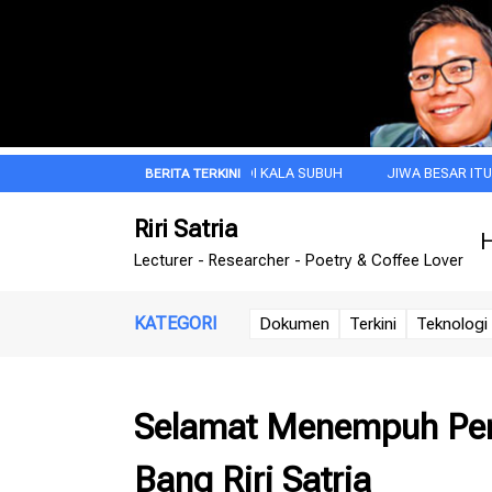
AN
DOA PAGI INI DI KALA SUBUH
JIWA BESAR ITU DIMULAI DARI
Riri Satria
H
Lecturer - Researcher - Poetry & Coffee Lover
KATEGORI
Dokumen
Terkini
Teknologi 
Selamat Menempuh Perj
Bang Riri Satria