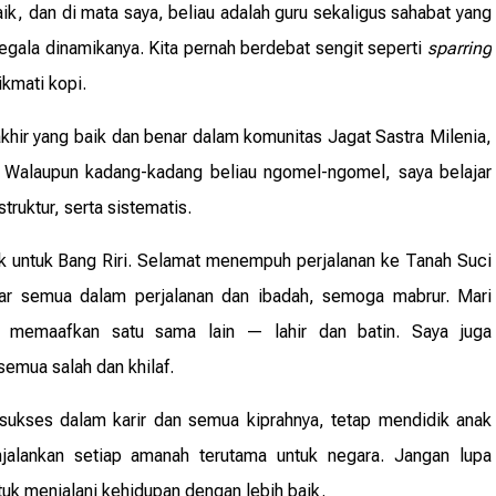
k, dan di mata saya, beliau adalah guru sekaligus sahabat yang
gala dinamikanya. Kita pernah berdebat sengit seperti
sparring
ikmati kopi.
ir yang baik dan benar dalam komunitas Jagat Sastra Milenia,
n. Walaupun kadang-kadang beliau ngomel-ngomel, saya belajar
ruktur, serta sistematis.
ik untuk Bang Riri. Selamat menempuh perjalanan ke Tanah Suci
car semua dalam perjalanan dan ibadah, semoga mabrur. Mari
memaafkan satu sama lain — lahir dan batin. Saya juga
semua salah dan khilaf.
 sukses dalam karir dan semua kiprahnya, tetap mendidik anak
njalankan setiap amanah terutama untuk negara. Jangan lupa
uk menjalani kehidupan dengan lebih baik.