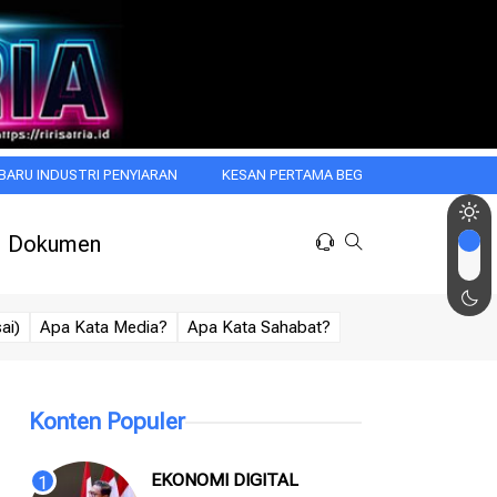
I PENYIARAN
KESAN PERTAMA BEGITU MENGGODA: WASPADAI HALO E
Dokumen
ai)
Apa Kata Media?
Apa Kata Sahabat?
Konten Populer
EKONOMI DIGITAL