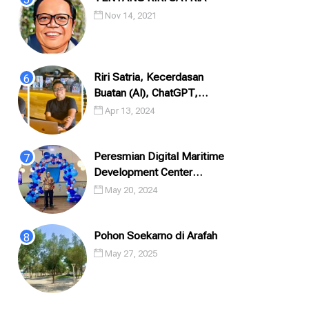
Nov 14, 2021
Riri Satria, Kecerdasan
Buatan (AI), ChatGPT,
Prompting, Dan Puisi
Apr 13, 2024
Peresmian Digital Maritime
Development Center
(DMDC) PT. Integrasi
May 20, 2024
Logistik Cipta Solusi (ILCS)
/ Pe...
Pohon Soekarno di Arafah
May 27, 2025