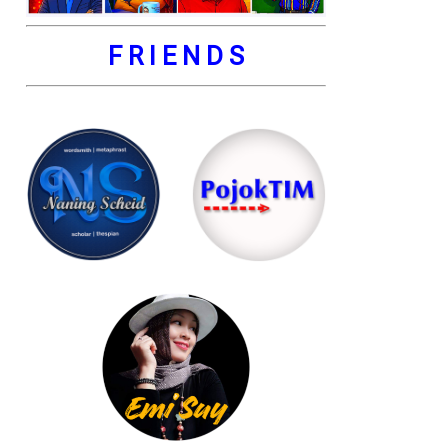
F R I E N D S