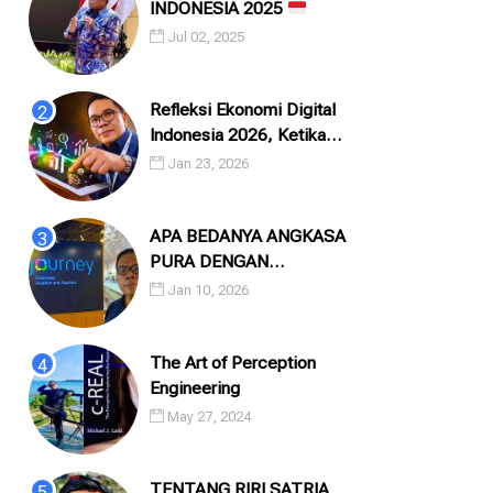
INDONESIA 2025
Jul 02, 2025
Refleksi Ekonomi Digital
Indonesia 2026, Ketika
Angka, Algoritma, dan
Jan 23, 2026
Manusia Saling Menatap
APA BEDANYA ANGKASA
PURA DENGAN
INJOURNEY?
Jan 10, 2026
The Art of Perception
Engineering
May 27, 2024
TENTANG RIRI SATRIA