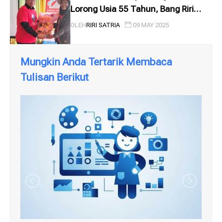
Lorong Usia 55 Tahun, Bang Riri
Satria
OLEH
RIRI SATRIA
09 MAY 2025
Mungkin Anda Tertarik Membaca
Tulisan Berikut