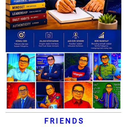
F R I E N D S