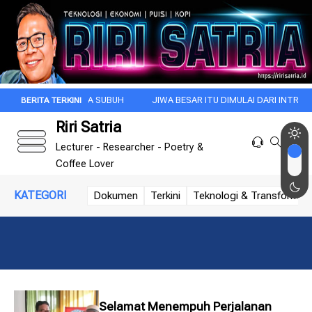
 INI DI KALA SUBUH
JIWA BESAR ITU DIMULAI DARI INTROSPEKSI
Riri Satria
Lecturer - Researcher - Poetry &
Coffee Lover
KATEGORI
Dokumen
Terkini
Teknologi & Transformasi 
Selamat Menempuh Perjalanan