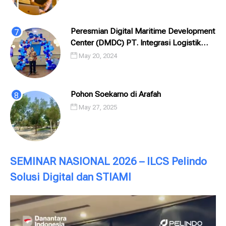
Peresmian Digital Maritime Development
Center (DMDC) PT. Integrasi Logistik
Cipta Solusi (ILCS) / Pelindo Solusi
May 20, 2024
Digital (PSD)
Pohon Soekarno di Arafah
May 27, 2025
SEMINAR NASIONAL 2026 – ILCS Pelindo
Solusi Digital dan STIAMI