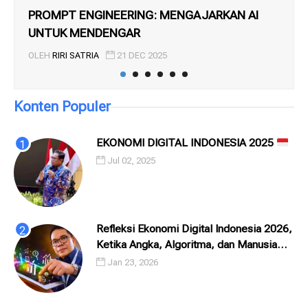
PROMPT ENGINEERING: MENGAJARKAN AI
SE
UNTUK MENDENGAR
OL
OLEH
RIRI SATRIA
21 DEC 2025
Konten Populer
EKONOMI DIGITAL INDONESIA 2025
Jul 02, 2025
Refleksi Ekonomi Digital Indonesia 2026,
Ketika Angka, Algoritma, dan Manusia
Saling Menatap
Jan 23, 2026