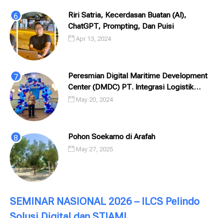
Riri Satria, Kecerdasan Buatan (AI),
ChatGPT, Prompting, Dan Puisi
Apr 13, 2024
Peresmian Digital Maritime Development
Center (DMDC) PT. Integrasi Logistik
Cipta Solusi (ILCS) / Pelindo Solusi
May 20, 2024
Digital (PSD)
Pohon Soekarno di Arafah
May 27, 2025
SEMINAR NASIONAL 2026 – ILCS Pelindo
Solusi Digital dan STIAMI