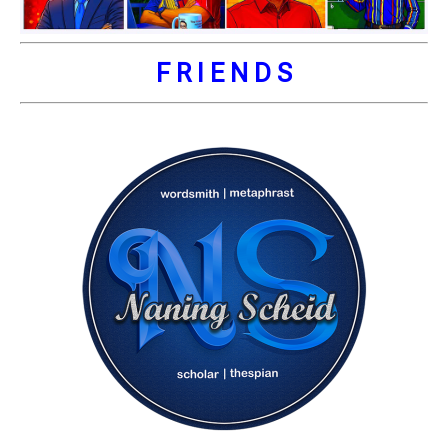
F R I E N D S