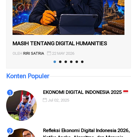
MASIH TENTANG DIGITAL HUMANITIES
Bin
Ri...
OLEH
RIRI SATRIA
22 MAY 2026
OL
Konten Populer
EKONOMI DIGITAL INDONESIA 2025
Jul 02, 2025
Refleksi Ekonomi Digital Indonesia 2026,