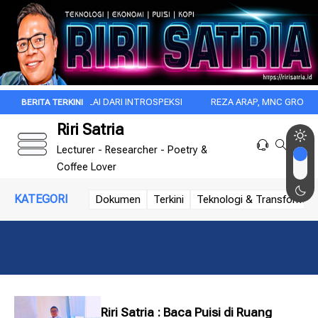
 ITU DIMULAI DARI INTROSPEKSI
REZA ARAP, MNC GROUP, DAN DISR
Riri Satria
Lecturer - Researcher - Poetry &
Coffee Lover
KATEGORI
Dokumen
Terkini
Teknologi & Transformasi 
Riri Satria : Baca Puisi di Ruang