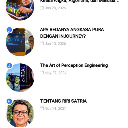
Ketika Angka, Algoritma, dan Manusia
Saling Menatap
Jan 23, 2026
APA BEDANYA ANGKASA PURA
DENGAN INJOURNEY?
Jan 10, 2026
The Art of Perception Engineering
May 27, 2024
TENTANG RIRI SATRIA
Nov 14, 2021