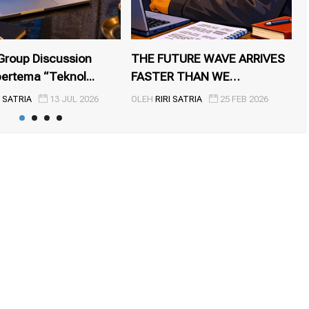
Group Discussion
THE FUTURE WAVE ARRIVES
M
ertema “Teknol...
FASTER THAN WE
B
EXPECTED
M
I SATRIA
13 JUL 2026
OLEH
RIRI SATRIA
25 FEB 2026
O