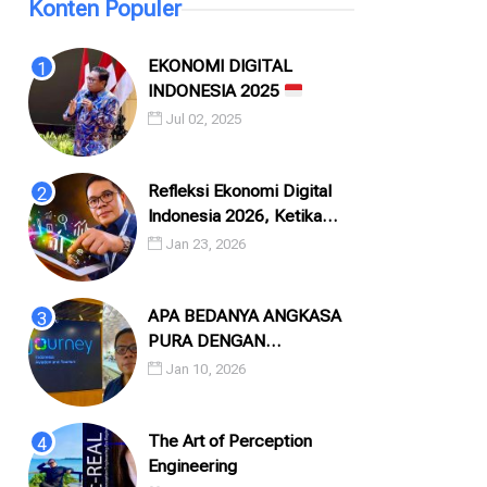
Konten Populer
EKONOMI DIGITAL
INDONESIA 2025
Jul 02, 2025
Refleksi Ekonomi Digital
Indonesia 2026, Ketika
Angka, Algoritma, dan
Jan 23, 2026
Manusia Saling Menatap
APA BEDANYA ANGKASA
PURA DENGAN
INJOURNEY?
Jan 10, 2026
The Art of Perception
Engineering