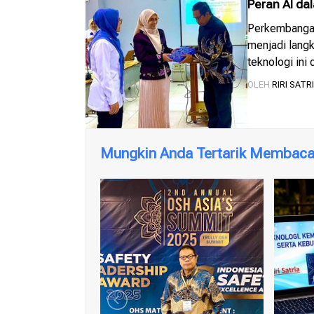
Peran AI dal
Beradaptasi
Perkembangan
menjadi lang
teknologi ini
OLEH
RIRI SATR
Mungkin Anda Tertarik Membaca 