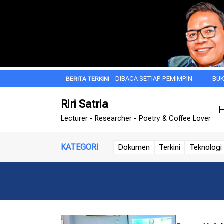
DOM
BUKU YANG WAJIB DIBACA SETIAP PEMIMPIN
BUKU FAVORIT
Riri Satria
H
Lecturer - Researcher - Poetry & Coffee Lover
KATEGORI
Dokumen
Terkini
Teknologi 