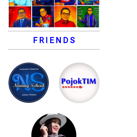
F R I E N D S