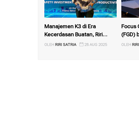
Manajemen K3 di Era
Focus 
Kecerdasan Buatan, Riri
(FGD) b
Satria...
OLEH
RIRI SATRIA
28 AUG 2025
OLEH
RIR