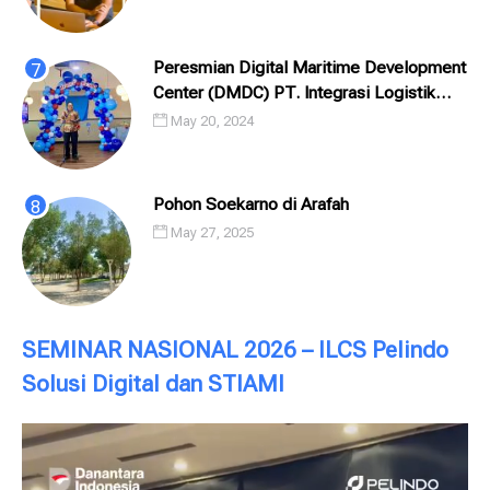
Peresmian Digital Maritime Development
Center (DMDC) PT. Integrasi Logistik
Cipta Solusi (ILCS) / Pelindo Solusi
May 20, 2024
Digital (PSD)
Pohon Soekarno di Arafah
May 27, 2025
SEMINAR NASIONAL 2026 – ILCS Pelindo
Solusi Digital dan STIAMI