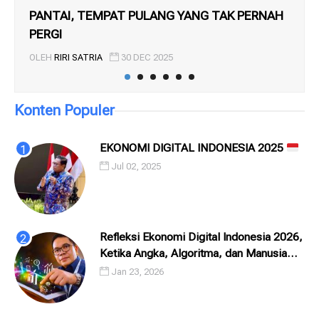
PANTAI, TEMPAT PULANG YANG TAK PERNAH
BI
PERGI
OL
OLEH
RIRI SATRIA
30 DEC 2025
Konten Populer
EKONOMI DIGITAL INDONESIA 2025
Jul 02, 2025
Refleksi Ekonomi Digital Indonesia 2026,
Ketika Angka, Algoritma, dan Manusia
Saling Menatap
Jan 23, 2026