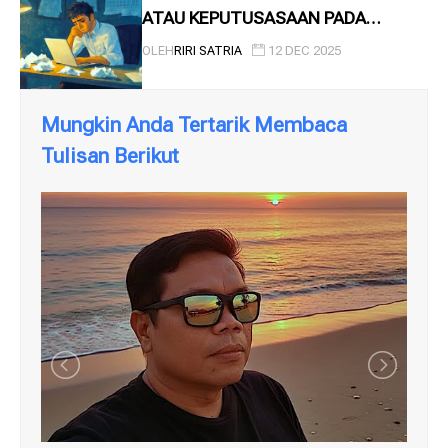
ATAU KEPUTUSASAAN PADA
ANGKATAN KERJA
OLEH
RIRI SATRIA
12 DEC 2025
Mungkin Anda Tertarik Membaca
Tulisan Berikut