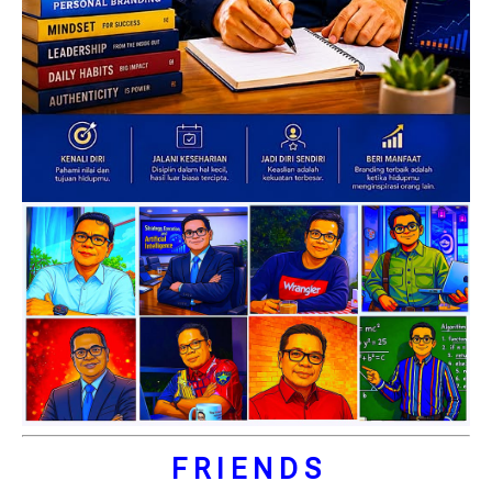
F R I E N D S