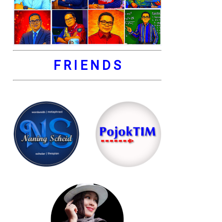
F R I E N D S