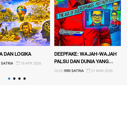
A DAN LOGIKA
DEEPFAKE: WAJAH-WAJAH
R
PALSU DAN DUNIA YANG
I SATRIA
18 APR 2026
KEHILAN...
OLEH
RIRI SATRIA
31 MAR 2026
O