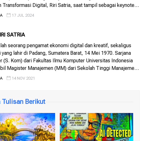
 Transformasi Digital, Riri Satria, saat tampil sebagai keynote
 Seminar Kewirausahaan Badan Pengurus Cabang (BPC)
IA
17 JUL 2024
gusaha Muda Indonesia (HIPMI) Kabupaten Pesisir Selatan,
RI SATRIA
dalah seorang pengamat ekonomi digital dan kreatif, sekaligus
i yang lahir di Padang, Sumatera Barat, 14 Mei 1970. Sarjana
 (S. Kom) dari Fakultas Ilmu Komputer Universitas Indonesia
il Magister Manajemen (MM) dari Sekolah Tinggi Manajemen
ah menempuh program S3 Doctor of Business Administration
IA
14 NOV 2021
s School […]
Tulisan Berikut