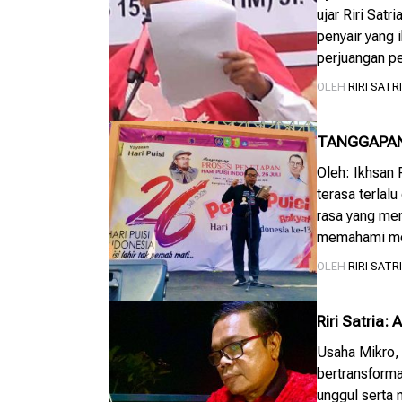
ujar Riri Sat
penyair yang 
perjuangan p
kedua di plaz
OLEH
RIRI SATR
TANGGAPAN 
Oleh: Ikhsan 
terasa terlal
rasa yang me
memahami men
ekonomi seper
OLEH
RIRI SATR
Bukan karena 
Riri Satria
Bertransform
Usaha Mikro, 
bertransforma
unggul serta 