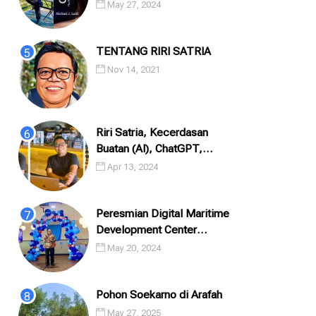
May 27, 2024
TENTANG RIRI SATRIA
Nov 14, 2021
Riri Satria, Kecerdasan
Buatan (AI), ChatGPT,
Prompting, Dan Puisi
Apr 13, 2024
Peresmian Digital Maritime
Development Center
(DMDC) PT. Integrasi
May 20, 2024
Logistik Cipta Solusi (ILCS)
/ Pe...
Pohon Soekarno di Arafah
May 27, 2025