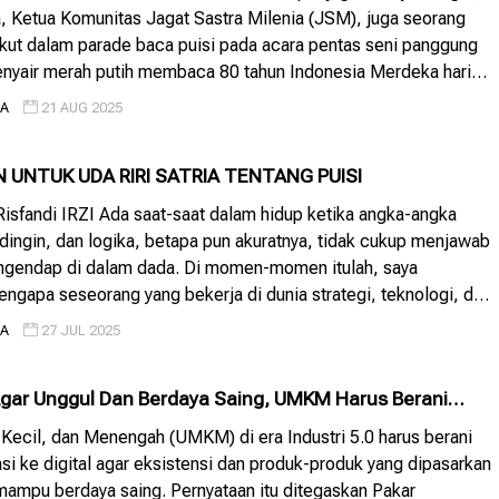
ria, Ketua Komunitas Jagat Sastra Milenia (JSM), juga seorang
ikut dalam parade baca puisi pada acara pentas seni panggung
enyair merah putih membaca 80 tahun Indonesia Merdeka hari
a Pusat Kesenian Jakarta (PKJ) di Taman Ismail Marzuki […]
IA
21 AUG 2025
UNTUK UDA RIRI SATRIA TENTANG PUISI
Risfandi IRZI Ada saat-saat dalam hidup ketika angka-angka
u dingin, dan logika, betapa pun akuratnya, tidak cukup menjawab
ngendap di dalam dada. Di momen-momen itulah, saya
gapa seseorang yang bekerja di dunia strategi, teknologi, dan
ti Uda Riri Satria justru mencari ruang teduh melalui puisi.
IA
27 JUL 2025
puisi […]
: Agar Unggul Dan Berdaya Saing, UMKM Harus Berani
asi Ke Digital
Kecil, dan Menengah (UMKM) di era Industri 5.0 harus berani
si ke digital agar eksistensi dan produk-produk yang dipasarkan
mampu berdaya saing. Pernyataan itu ditegaskan Pakar