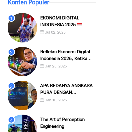
Konten Populer
EKONOMI DIGITAL
INDONESIA 2025
Jul 02, 2025
Refleksi Ekonomi Digital
Indonesia 2026, Ketika
Angka, Algoritma, dan
Jan 23, 2026
Manusia Saling Menatap
APA BEDANYA ANGKASA
PURA DENGAN
INJOURNEY?
Jan 10, 2026
The Art of Perception
Engineering