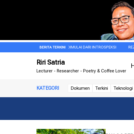
UH
JIWA BESAR ITU DIMULAI DARI INTROSPEKSI
REZA ARAP, MNC
Riri Satria
H
Lecturer - Researcher - Poetry & Coffee Lover
KATEGORI
Dokumen
Terkini
Teknologi 