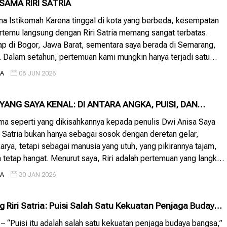
SAMA RIRI SATRIA
ma Istikomah Karena tinggal di kota yang berbeda, kesempatan
rtemu langsung dengan Riri Satria memang sangat terbatas.
ap di Bogor, Jawa Barat, sementara saya berada di Semarang,
 Dalam setahun, pertemuan kami mungkin hanya terjadi satu
anyak dua kali. Selebihnya, komunikasi terjalin melalui media
IA
08 JUN 2026
hatsApp. […]
A YANG SAYA KENAL: DI ANTARA ANGKA, PUISI, DAN
AAN
ma seperti yang dikisahkannya kepada penulis Dwi Anisa Saya
 Satria bukan hanya sebagai sosok dengan deretan gelar,
karya, tetapi sebagai manusia yang utuh, yang pikirannya tajam,
 tetap hangat. Menurut saya, Riri adalah pertemuan yang langka
yang sangat rasional dan dunia yang sangat perasa. Riri Satria […]
IA
30 JAN 2026
 Riri Satria: Puisi Salah Satu Kekuatan Penjaga Budaya
 “Puisi itu adalah salah satu kekuatan penjaga budaya bangsa,”