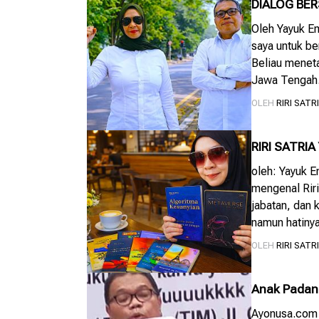
DIALOG BER
Oleh Yayuk E
saya untuk be
Beliau menet
Jawa Tengah.
kali, paling b
OLEH
RIRI SATR
sosial dan W
RIRI SATRI
KEMANUSI
oleh: Yayuk E
mengenal Riri
jabatan, dan 
namun hatinya
antara dunia 
OLEH
RIRI SATR
Anak Padang
Bangsa
Ayonusa.com –