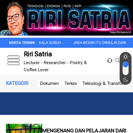
PAGI INI DI KALA SUBUH
JIWA BESAR ITU DIMULAI DARI INTROSPEKSI
Riri Satria
Lecturer - Researcher - Poetry &
Coffee Lover
KATEGORI
Dokumen
Terkini
Teknologi & Transformasi 
MENGENANG DAN PELAJARAN DARI