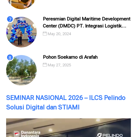
Peresmian Digital Maritime Development
Center (DMDC) PT. Integrasi Logistik
Cipta Solusi (ILCS) / Pelindo Solusi
May 20, 2024
Digital (PSD)
Pohon Soekarno di Arafah
May 27, 2025
SEMINAR NASIONAL 2026 – ILCS Pelindo
Solusi Digital dan STIAMI