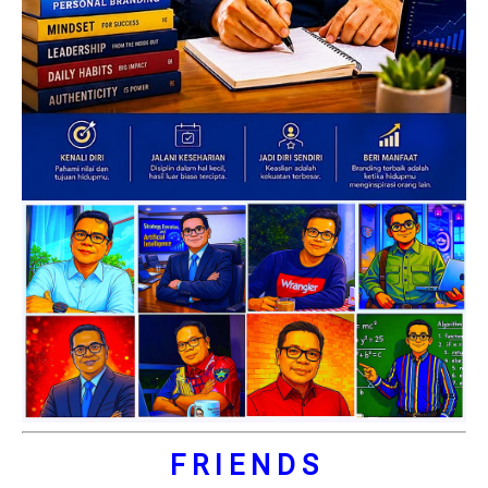
F R I E N D S