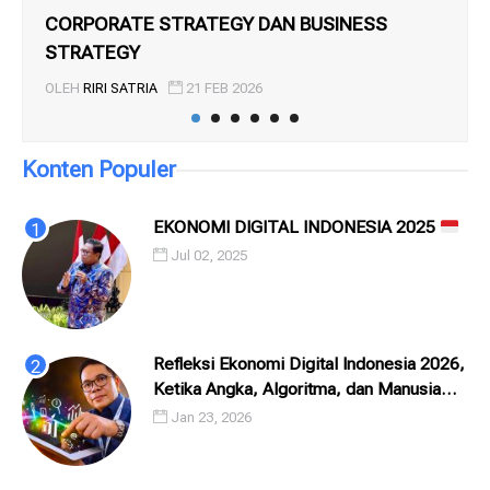
CORPORATE STRATEGY DAN BUSINESS
EF
STRATEGY
KE
OLEH
RIRI SATRIA
21 FEB 2026
OL
Konten Populer
EKONOMI DIGITAL INDONESIA 2025
Jul 02, 2025
Refleksi Ekonomi Digital Indonesia 2026,
Ketika Angka, Algoritma, dan Manusia
Saling Menatap
Jan 23, 2026