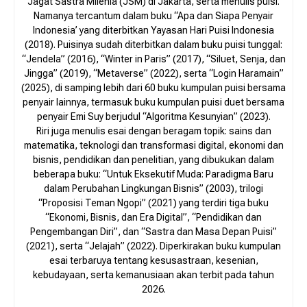
Jagat Sastra Milenia (JSM) di Jakarta, serta menulis puisi.
Namanya tercantum dalam buku “Apa dan Siapa Penyair
Indonesia’ yang diterbitkan Yayasan Hari Puisi Indonesia
(2018). Puisinya sudah diterbitkan dalam buku puisi tunggal:
“Jendela” (2016), “Winter in Paris” (2017), “Siluet, Senja, dan
Jingga” (2019), “Metaverse” (2022), serta “Login Haramain”
(2025), di samping lebih dari 60 buku kumpulan puisi bersama
penyair lainnya, termasuk buku kumpulan puisi duet bersama
penyair Emi Suy berjudul “Algoritma Kesunyian” (2023).
Riri juga menulis esai dengan beragam topik: sains dan
matematika, teknologi dan transformasi digital, ekonomi dan
bisnis, pendidikan dan penelitian, yang dibukukan dalam
beberapa buku: “Untuk Eksekutif Muda: Paradigma Baru
dalam Perubahan Lingkungan Bisnis” (2003), trilogi
“Proposisi Teman Ngopi” (2021) yang terdiri tiga buku
“Ekonomi, Bisnis, dan Era Digital”, “Pendidikan dan
Pengembangan Diri”, dan “Sastra dan Masa Depan Puisi”
(2021), serta “Jelajah” (2022). Diperkirakan buku kumpulan
esai terbaruya tentang kesusastraan, kesenian,
kebudayaan, serta kemanusiaan akan terbit pada tahun
2026.