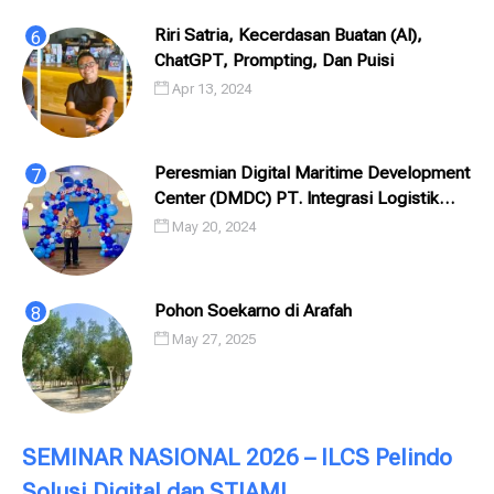
Riri Satria, Kecerdasan Buatan (AI),
ChatGPT, Prompting, Dan Puisi
Apr 13, 2024
Peresmian Digital Maritime Development
Center (DMDC) PT. Integrasi Logistik
Cipta Solusi (ILCS) / Pelindo Solusi
May 20, 2024
Digital (PSD)
Pohon Soekarno di Arafah
May 27, 2025
SEMINAR NASIONAL 2026 – ILCS Pelindo
Solusi Digital dan STIAMI