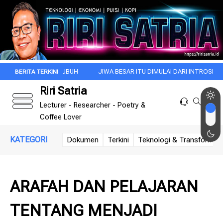
LA SUBUH
JIWA BESAR ITU DIMULAI DARI INTROSPEKSI
REZA ARA
Riri Satria
Lecturer - Researcher - Poetry &
Coffee Lover
KATEGORI
Dokumen
Terkini
Teknologi & Transformasi 
ARAFAH DAN PELAJARAN
TENTANG MENJADI