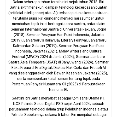
Dalam beberapa tahun terakhir ini sejak tahun 2018, Riri
Satria aktif menekuni dampak teknologi kecerdasan buatan
(artificial intelligence) atau AI) terhadap dunia kesusastraan,
terutama puisi. Riri diundang menjadi narasumber untuk
membahas topik ini di berbagai acara sastra, antara lain:
Seminar Internasional Sastra di Universitas Pakuan, Bogor
(2018), Seminar Perayaan Hari Puisi Indonesia, Jakarta
(2019), Banjarbaru’s Rainy Day Literary Festival, Banjarbaru
Kalimantan Selatan (2019), Seminar Perayaan Hari Puisi
Indonesia, Jakarta (2021), Malay Writers and Cultural
Festival (MWCF) 2024 di Jambi (2024), Seminar Jambore
Sastra Asia Tenggara (JSAT) di Banyuwangi (2024), Seminar
Etika Kreasi di Era Digital, Diskusi Hak Cipta dan Filosofi AI
yang diselenggarakan oleh Dewan Kesenian Jakarta (2025),
serta memberikan kuliah umum tentang topik pada
Pertemuan Penyair Nusantara XIII (2025) di Perpustakaan
Nasional RI.
Saat ini Riri Satria menjabat sebagai Komisaris Utama PT.
ILCS Pelindo Solusi Digital PSD sejak April 2024, sebuah
perusahaan teknologi dalam grup Pelabuhan Indonesia atau
Pelindo. Sebelumnya selama 5 tahun Riri menjabat sebagai