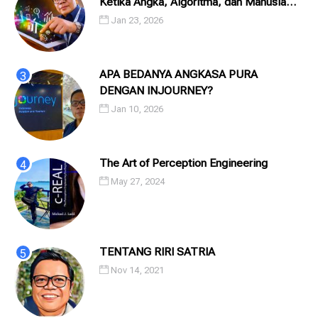
Ketika Angka, Algoritma, dan Manusia
Saling Menatap
Jan 23, 2026
APA BEDANYA ANGKASA PURA
DENGAN INJOURNEY?
Jan 10, 2026
The Art of Perception Engineering
May 27, 2024
TENTANG RIRI SATRIA
Nov 14, 2021