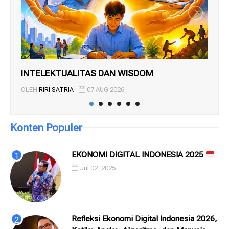
INTELEKTUALITAS DAN WISDOM
BU
OLEH
RIRI SATRIA
07 AUG 2026
OL
Konten Populer
EKONOMI DIGITAL INDONESIA 2025
Jul 02, 2025
Refleksi Ekonomi Digital Indonesia 2026,