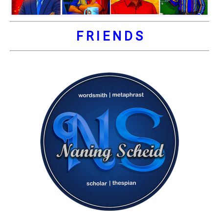
F R I E N D S