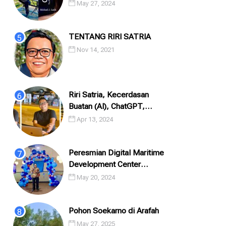
May 27, 2024
TENTANG RIRI SATRIA
I ANTARA LANGIT DAN
Mwcf Angkat Tajuk Artifici
Nov 14, 2021
AUT: JEJAK PERJALANAN
Intelligence Dan Masa...
ARIER...
LEH
RIRI SATRIA
05 FEB 2026
OLEH
RIRI SATRIA
14 OCT 2024
Riri Satria, Kecerdasan
Buatan (AI), ChatGPT,
Prompting, Dan Puisi
Apr 13, 2024
Peresmian Digital Maritime
Development Center
(DMDC) PT. Integrasi
May 20, 2024
Logistik Cipta Solusi (ILCS)
/ Pe...
Pohon Soekarno di Arafah
May 27, 2025