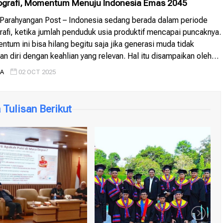
grafi, Momentum Menuju Indonesia Emas 2045
arahyangan Post – Indonesia sedang berada dalam periode
fi, ketika jumlah penduduk usia produktif mencapai puncaknya.
um ini bisa hilang begitu saja jika generasi muda tidak
 diri dengan keahlian yang relevan. Hal itu disampaikan oleh
pakar transformasi dan ekonomi digital, dalam Focus Group
IA
02 OCT 2025
ertema “Membangun Keunggulan […]
Tulisan Berikut