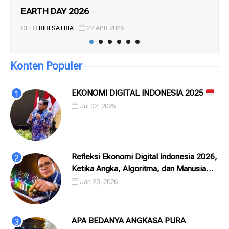
EARTH DAY 2026
ST
TO 
OLEH
RIRI SATRIA
22 APR 2026
OL
Konten Populer
EKONOMI DIGITAL INDONESIA 2025
Jul 02, 2025
Refleksi Ekonomi Digital Indonesia 2026,
Ketika Angka, Algoritma, dan Manusia
Saling Menatap
Jan 23, 2026
APA BEDANYA ANGKASA PURA