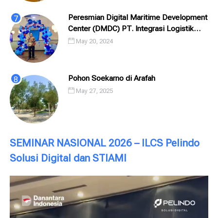
Peresmian Digital Maritime Development
Center (DMDC) PT. Integrasi Logistik
Cipta Solusi (ILCS) / Pelindo Solusi
May 20, 2024
Digital (PSD)
Pohon Soekarno di Arafah
May 27, 2025
SEMINAR NASIONAL 2026 – ILCS Pelindo
Solusi Digital dan STIAMI