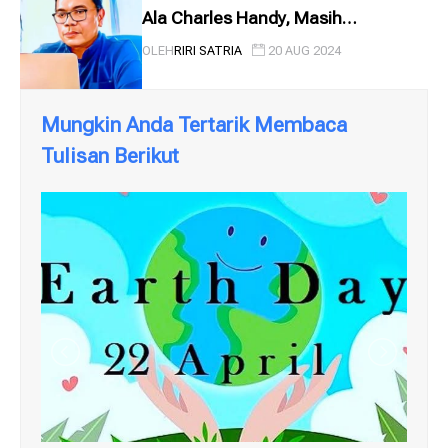
Ala Charles Handy, Masih
Relevankah?
OLEH
RIRI SATRIA
20 AUG 2024
Mungkin Anda Tertarik Membaca
Tulisan Berikut