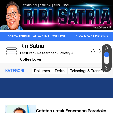
 ITU DIMULAI DARI INTROSPEKSI
REZA ARAP, MNC GROUP, DAN DISRU
Riri Satria
Lecturer - Researcher - Poetry &
Coffee Lover
KATEGORI
Dokumen
Terkini
Teknologi & Transformasi 
Catatan untuk Fenomena Paradoks