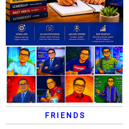
F R I E N D S