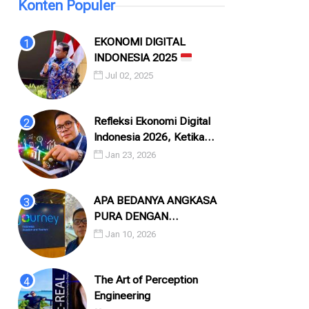
Konten Populer
EKONOMI DIGITAL
INDONESIA 2025
Jul 02, 2025
Refleksi Ekonomi Digital
Indonesia 2026, Ketika
Angka, Algoritma, dan
Jan 23, 2026
Manusia Saling Menatap
APA BEDANYA ANGKASA
PURA DENGAN
INJOURNEY?
Jan 10, 2026
The Art of Perception
Engineering