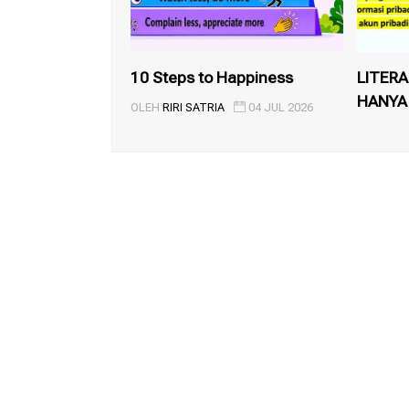
10 Steps to Happiness
LITERA
HANYA
OLEH
RIRI SATRIA
04 JUL 2026
MENGGU
OLEH
RIR