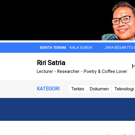
EKAAN
DOA PAGI INI DI KALA SUBUH
JIWA BESAR ITU DIMULAI D
Riri Satria
H
Lecturer - Researcher - Poetry & Coffee Lover
KATEGORI
Terkini
Dokumen
Teknologi 