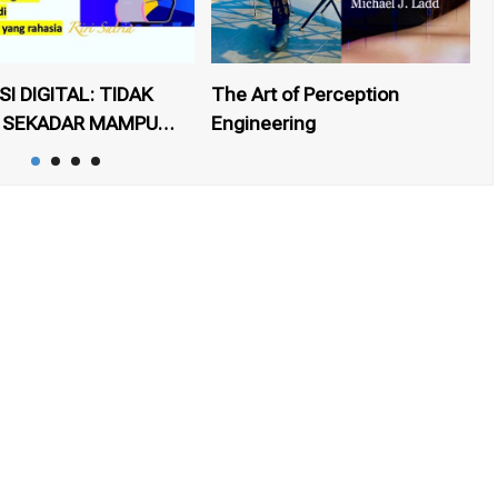
SI DIGITAL: TIDAK
The Art of Perception
 SEKADAR MAMPU
Engineering
U
...
I SATRIA
09 JAN 2026
OLEH
RIRI SATRIA
27 MAY 2024
O