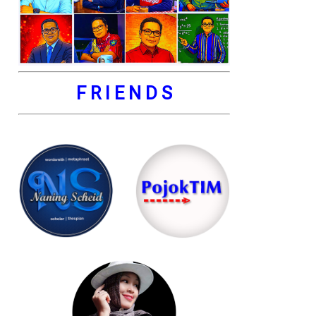
F R I E N D S