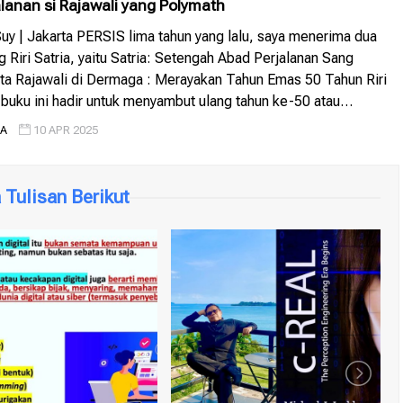
alanan si Rajawali yang Polymath
uy | Jakarta PERSIS lima tahun yang lalu, saya menerima dua
g Riri Satria, yaitu Satria: Setengah Abad Perjalanan Sang
ta Rajawali di Dermaga : Merayakan Tahun Emas 50 Tahun Riri
 buku ini hadir untuk menyambut ulang tahun ke-50 atau
 usia Bang Riri Satria, tepatnya 14 Mei 2020, namun kedua […]
IA
10 APR 2025
Tulisan Berikut