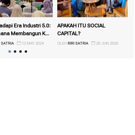
api Era Industri 5.0:
APAKAH ITU SOCIAL
ana Membangun K...
CAPITAL?
D
I SATRIA
12 MAY 2024
OLEH
RIRI SATRIA
20 JUN 2026
O