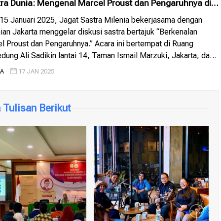
tra Dunia: Mengenal Marcel Proust dan Pengaruhnya di
a
 15 Januari 2025, Jagat Sastra Milenia bekerjasama dengan
n Jakarta menggelar diskusi sastra bertajuk “Berkenalan
 Proust dan Pengaruhnya.” Acara ini bertempat di Ruang
ung Ali Sadikin lantai 14, Taman Ismail Marzuki, Jakarta, dan
para penggiat sastra dari berbagai latar belakang. Acara yang
IA
17 JAN 2025
Riri Satria, Ketua Jagat […]
Tulisan Berikut