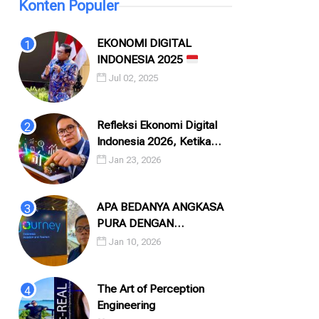
Konten Populer
EKONOMI DIGITAL
INDONESIA 2025
Jul 02, 2025
Refleksi Ekonomi Digital
Indonesia 2026, Ketika
Angka, Algoritma, dan
Jan 23, 2026
Manusia Saling Menatap
APA BEDANYA ANGKASA
PURA DENGAN
INJOURNEY?
Jan 10, 2026
The Art of Perception
Engineering