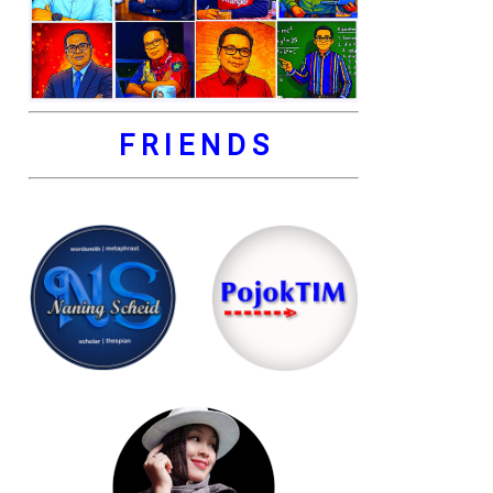
F R I E N D S