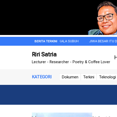
AN
DOA PAGI INI DI KALA SUBUH
JIWA BESAR ITU DIMULAI DARI
Riri Satria
H
Lecturer - Researcher - Poetry & Coffee Lover
KATEGORI
Dokumen
Terkini
Teknologi 