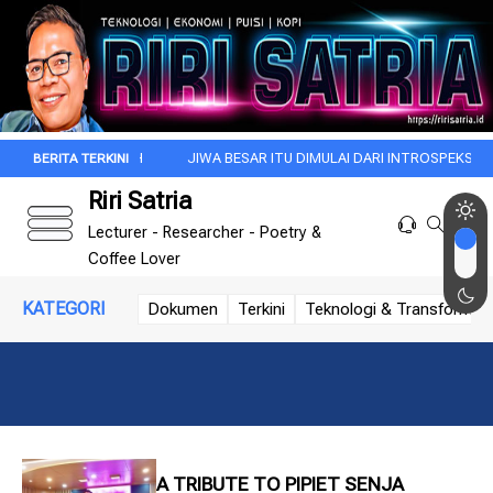
 KALA SUBUH
JIWA BESAR ITU DIMULAI DARI INTROSPEKSI
REZA 
Riri Satria
Lecturer - Researcher - Poetry &
Coffee Lover
KATEGORI
Dokumen
Terkini
Teknologi & Transformasi 
A TRIBUTE TO PIPIET SENJA