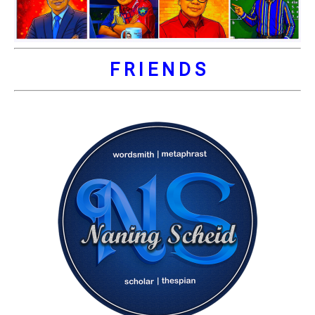
F R I E N D S