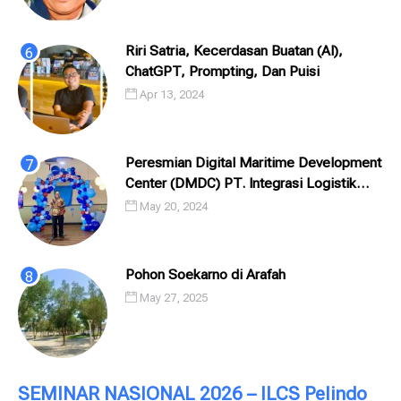
Riri Satria, Kecerdasan Buatan (AI),
ChatGPT, Prompting, Dan Puisi
Apr 13, 2024
Peresmian Digital Maritime Development
Center (DMDC) PT. Integrasi Logistik
Cipta Solusi (ILCS) / Pelindo Solusi
May 20, 2024
Digital (PSD)
Pohon Soekarno di Arafah
May 27, 2025
SEMINAR NASIONAL 2026 – ILCS Pelindo