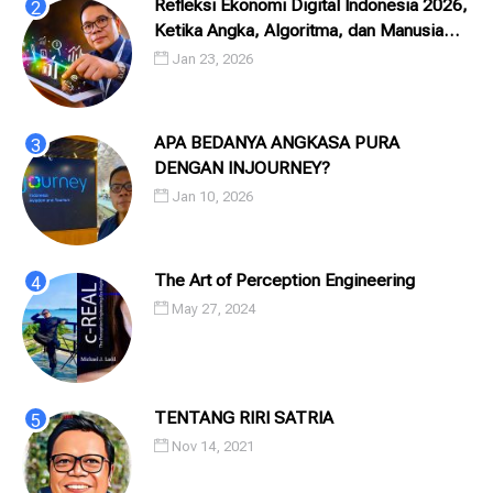
Refleksi Ekonomi Digital Indonesia 2026,
Ketika Angka, Algoritma, dan Manusia
Saling Menatap
Jan 23, 2026
APA BEDANYA ANGKASA PURA
DENGAN INJOURNEY?
Jan 10, 2026
The Art of Perception Engineering
May 27, 2024
TENTANG RIRI SATRIA
Nov 14, 2021