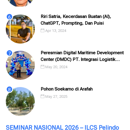
Riri Satria, Kecerdasan Buatan (AI),
ChatGPT, Prompting, Dan Puisi
Apr 13, 2024
Peresmian Digital Maritime Development
Center (DMDC) PT. Integrasi Logistik
Cipta Solusi (ILCS) / Pelindo Solusi
May 20, 2024
Digital (PSD)
Pohon Soekarno di Arafah
May 27, 2025
SEMINAR NASIONAL 2026 – ILCS Pelindo