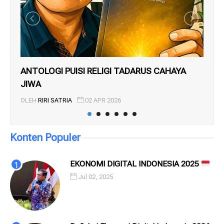
ANTOLOGI PUISI RELIGI TADARUS CAHAYA
LI
JIWA
TA
OLEH
RIRI SATRIA
02 APR 2026
OL
Konten Populer
EKONOMI DIGITAL INDONESIA 2025
Jul 02, 2025