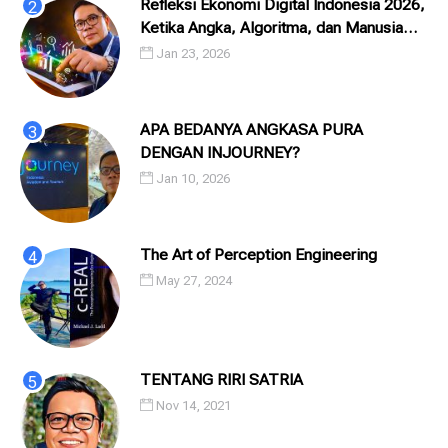
Refleksi Ekonomi Digital Indonesia 2026,
Ketika Angka, Algoritma, dan Manusia
Saling Menatap
Jan 23, 2026
APA BEDANYA ANGKASA PURA
DENGAN INJOURNEY?
Jan 10, 2026
The Art of Perception Engineering
May 27, 2024
TENTANG RIRI SATRIA
Nov 14, 2021