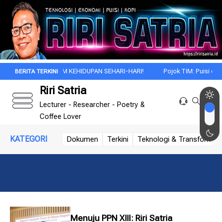
ECT DALAM KEHIDUPAN SEHARI-HARI!
Pojok TIM: Puisi dan Makna S
Riri Satria
Lecturer - Researcher - Poetry &
Coffee Lover
KATEGORI
Dokumen
Terkini
Teknologi & Transformasi 
Menuju PPN XIII: Riri Satria