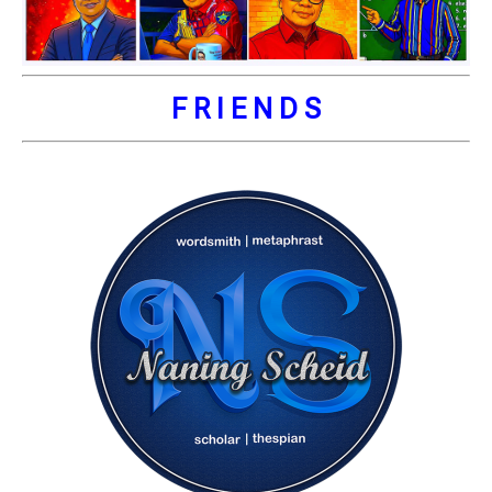
F R I E N D S