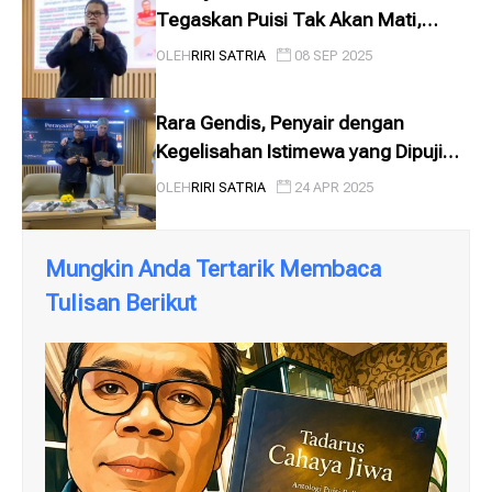
Tegaskan Puisi Tak Akan Mati,
Melainkan Berevolusi
OLEH
RIRI SATRIA
08 SEP 2025
Rara Gendis, Penyair dengan
Kegelisahan Istimewa yang Dipuji
Tardji, Dibedah Riri
OLEH
RIRI SATRIA
24 APR 2025
Mungkin Anda Tertarik Membaca
Tulisan Berikut