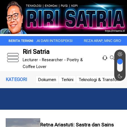
 ITU DIMULAI DARI INTROSPEKSI
REZA ARAP, MNC GROUP, DAN DISRU
Riri Satria
Lecturer - Researcher - Poetry &
Coffee Lover
KATEGORI
Dokumen
Terkini
Teknologi & Transformasi 
Retna Ariastuti: Sastra dan Sains