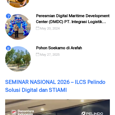
Peresmian Digital Maritime Development
Center (DMDC) PT. Integrasi Logistik
Cipta Solusi (ILCS) / Pelindo Solusi
May 20, 2024
Digital (PSD)
Pohon Soekarno di Arafah
May 27, 2025
SEMINAR NASIONAL 2026 – ILCS Pelindo
Solusi Digital dan STIAMI