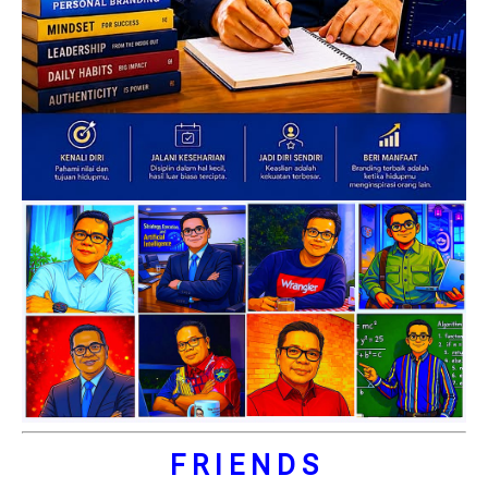
F R I E N D S