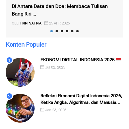
Di Antara Data dan Doa: Membaca Tulisan
SI
Bang Riri ...
.. I
OLEH
RIRI SATRIA
25 APR 2026
OL
Konten Populer
EKONOMI DIGITAL INDONESIA 2025
Jul 02, 2025
Refleksi Ekonomi Digital Indonesia 2026,
Ketika Angka, Algoritma, dan Manusia
Saling Menatap
Jan 23, 2026