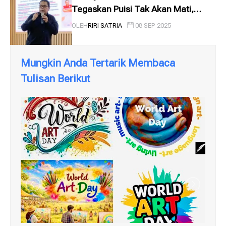
Tegaskan Puisi Tak Akan Mati,
Melainkan Berevolusi
OLEH
RIRI SATRIA
08 SEP 2025
Mungkin Anda Tertarik Membaca
Tulisan Berikut