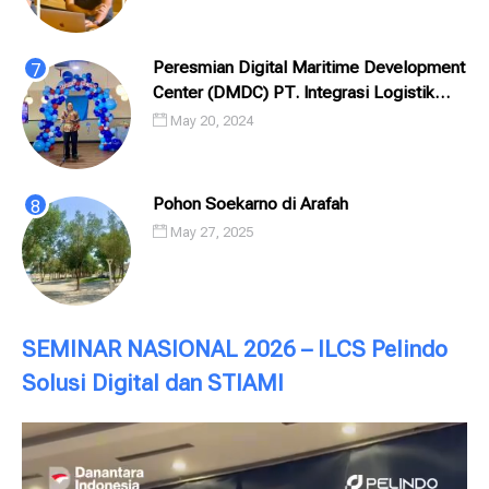
Peresmian Digital Maritime Development
Center (DMDC) PT. Integrasi Logistik
Cipta Solusi (ILCS) / Pelindo Solusi
May 20, 2024
Digital (PSD)
Pohon Soekarno di Arafah
May 27, 2025
SEMINAR NASIONAL 2026 – ILCS Pelindo
Solusi Digital dan STIAMI