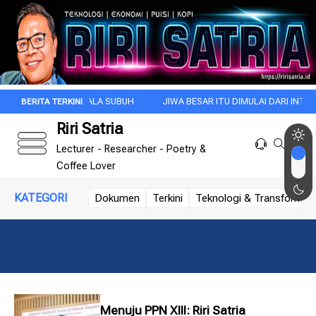
PAGI INI DI KALA SUBUH
JIWA BESAR ITU DIMULAI DARI INTROSPEKSI
Riri Satria
Lecturer - Researcher - Poetry &
Coffee Lover
KATEGORI
Dokumen
Terkini
Teknologi & Transformasi 
Menuju PPN XIII: Riri Satria