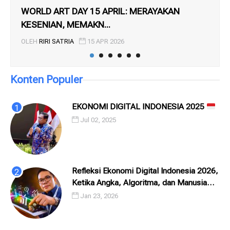
WORLD ART DAY 15 APRIL: MERAYAKAN
DA
KESENIAN, MEMAKN...
STR
OLEH
RIRI SATRIA
15 APR 2026
OL
Konten Populer
EKONOMI DIGITAL INDONESIA 2025
Jul 02, 2025
Refleksi Ekonomi Digital Indonesia 2026,
Ketika Angka, Algoritma, dan Manusia
Saling Menatap
Jan 23, 2026