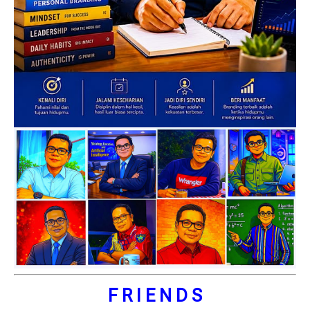
F R I E N D S