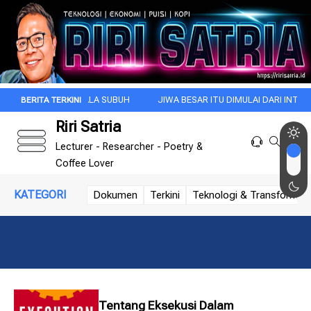
GI INI DI KALA SUBUH
JIWA BESAR ITU DIMULAI DARI INTROSPEKSI
Riri Satria
Lecturer - Researcher - Poetry &
Coffee Lover
KATEGORI
Dokumen
Terkini
Teknologi & Transformasi 
Tentang Eksekusi Dalam