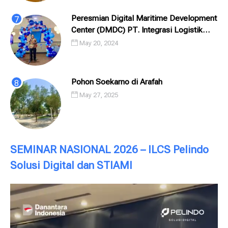
Peresmian Digital Maritime Development
Center (DMDC) PT. Integrasi Logistik
Cipta Solusi (ILCS) / Pelindo Solusi
May 20, 2024
Digital (PSD)
Pohon Soekarno di Arafah
May 27, 2025
SEMINAR NASIONAL 2026 – ILCS Pelindo
Solusi Digital dan STIAMI