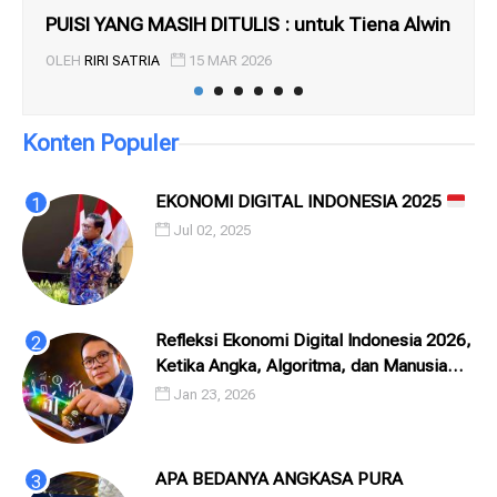
PUISI YANG MASIH DITULIS : untuk Tiena Alwin
Rom
OLEH
RIRI SATRIA
15 MAR 2026
OL
Konten Populer
EKONOMI DIGITAL INDONESIA 2025
Jul 02, 2025
Refleksi Ekonomi Digital Indonesia 2026,
Ketika Angka, Algoritma, dan Manusia
Saling Menatap
Jan 23, 2026
APA BEDANYA ANGKASA PURA