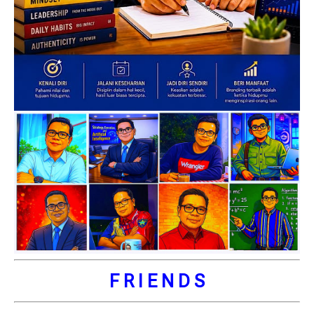
F R I E N D S