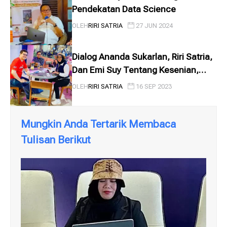
Pendekatan Data Science
OLEH
RIRI SATRIA
27 JUN 2024
Dialog Ananda Sukarlan, Riri Satria,
Dan Emi Suy Tentang Kesenian,
Perpustakaan, Sejarah, Dan Masa
OLEH
RIRI SATRIA
16 SEP 2023
D...
Mungkin Anda Tertarik Membaca
Tulisan Berikut