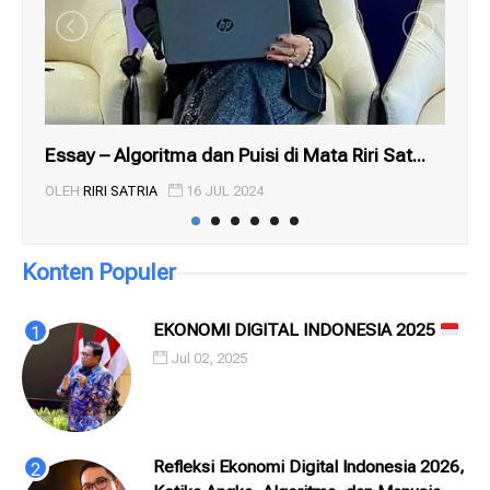
Essay – Algoritma dan Puisi di Mata Riri Sat...
AN
OLEH
RIRI SATRIA
16 JUL 2024
OL
Konten Populer
EKONOMI DIGITAL INDONESIA 2025
Jul 02, 2025
Refleksi Ekonomi Digital Indonesia 2026,