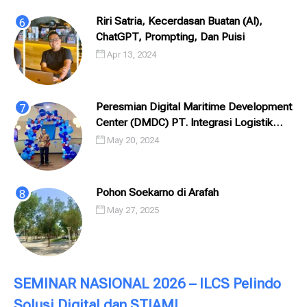
Riri Satria, Kecerdasan Buatan (AI),
ChatGPT, Prompting, Dan Puisi
Apr 13, 2024
Peresmian Digital Maritime Development
Center (DMDC) PT. Integrasi Logistik
Cipta Solusi (ILCS) / Pelindo Solusi
May 20, 2024
Digital (PSD)
Pohon Soekarno di Arafah
May 27, 2025
SEMINAR NASIONAL 2026 – ILCS Pelindo
Solusi Digital dan STIAMI