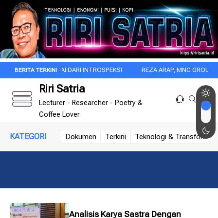
ITU DIMULAI DARI INTROSPEKSI
REZA ARAP, MNC GROUP, DAN DISRU
Riri Satria
Lecturer - Researcher - Poetry &
Coffee Lover
KATEGORI
Dokumen
Terkini
Teknologi & Transformasi 
Analisis Karya Sastra Dengan