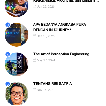
Ketika Angka, Algoritma, dan Manusia
Saling Menatap
Jan 23, 2026
APA BEDANYA ANGKASA PURA
DENGAN INJOURNEY?
Jan 10, 2026
The Art of Perception Engineering
May 27, 2024
TENTANG RIRI SATRIA
Nov 14, 2021