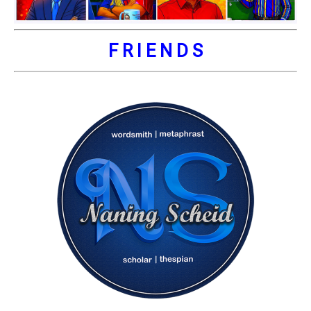
F R I E N D S