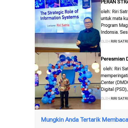
PERAN STR
INDONESIA:
oleh: Riri Sa
untuk mata ku
Program Magis
Indonsia. Ses
berpikir maha
OLEH
RIRI SATR
Strategic Rol
Peresmian D
Integrasi Log
oleh: Riri Sa
memperingati
Center (DMDC)
Digital (PSD)
pengembangan,
OLEH
RIRI SATR
logistik marit
Mungkin Anda Tertarik Membaca 