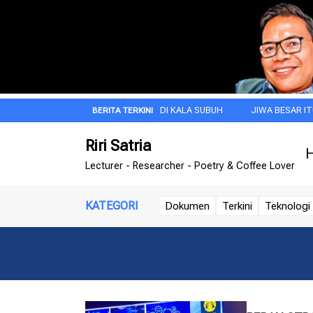
EKAAN
DOA PAGI INI DI KALA SUBUH
JIWA BESAR ITU DIMULAI 
Riri Satria
H
Lecturer - Researcher - Poetry & Coffee Lover
KATEGORI
Dokumen
Terkini
Teknologi 