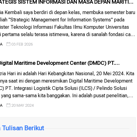
ATEGIS SISTEM INFORMASI DAN MASA DEPAN MARITIM
 REFLEKSI DARI RUANG KELAS TENTANG...
tria Kembali saya berdiri di depan kelas, membuka semester baru
liah "Strategic Management for Information Systems" pada
ter Teknologi Informasi Fakultas Ilmu Komputer Universitas
i pertama selalu terasa istimewa, karena di sanalah fondasi cara
siswa mulai dibentuk. Topik kami malam ini adalah "The
IA
03 FEB 2026
e of Information Systems", […]
igital Maritime Development Center (DMDC) PT.
istik Cipta Solusi (ILCS) / Pe...
tria Hari ini adalah Hari Kebangkitan Nasional, 20 Mei 2024. Kita
nya saat ini dengan meresmikan Digital Maritime Development
 PT. Integrasi Logistik Cipta Solusi (ILCS) / Pelindo Solusi
, yang sama-sama kita banggakan. Ini adalah pusat penelitian,
 dan inovasi solusi digital terintegrasi untuk ekosistem
IA
20 MAY 2024
im di Indonesia. […]
Tulisan Berikut