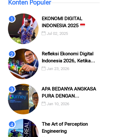
Konten Populer
EKONOMI DIGITAL
INDONESIA 2025
Jul 02, 2025
Refleksi Ekonomi Digital
Indonesia 2026, Ketika
Angka, Algoritma, dan
Jan 23, 2026
Manusia Saling Menatap
APA BEDANYA ANGKASA
PURA DENGAN
INJOURNEY?
Jan 10, 2026
The Art of Perception
Engineering