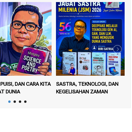
 PUISI, DAN CARA KITA
SASTRA, TEKNOLOGI, DAN
T
AT DUNIA
KEGELISAHAN ZAMAN
p
I SATRIA
29 MAR 2026
OLEH
RIRI SATRIA
10 MAY 2026
O