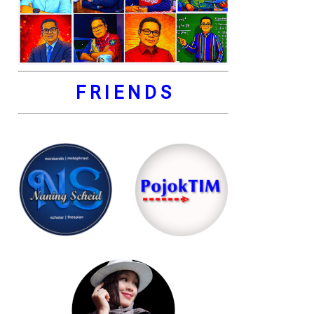
F R I E N D S