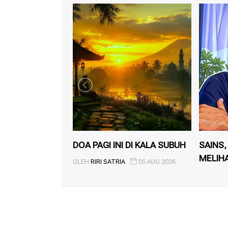
DOA PAGI INI DI KALA SUBUH
SAINS,
MELIH
OLEH
RIRI SATRIA
05 AUG 2026
OLEH
RIR