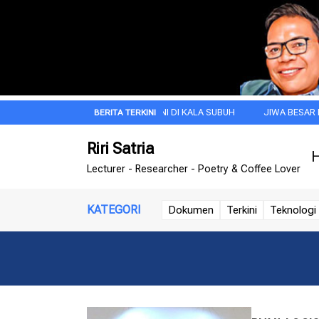
RDEKAAN
DOA PAGI INI DI KALA SUBUH
JIWA BESAR ITU DIMULA
Riri Satria
H
Lecturer - Researcher - Poetry & Coffee Lover
KATEGORI
Dokumen
Terkini
Teknologi 