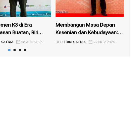
men K3 di Era
Membangun Masa Depan
P
san Buatan, Riri
Kesenian dan Kebudayaan:
M
.
Pent...
I SATRIA
28 AUG 2025
OLEH
RIRI SATRIA
27 NOV 2025
O