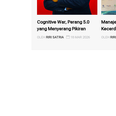
Cognitive War, Perang 5.0
Manaje
yang Menyerang Pikiran
Kecerda
Satria..
OLEH
RIRI SATRIA
18 MAR 2026
OLEH
RIR