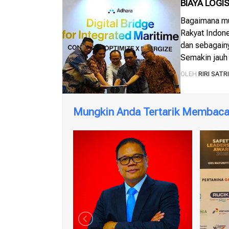
BIAYA LOGI
Bagaimana mu
Rakyat Indon
dan sebagainy
Semakin jauh
bisa demikia
OLEH
RIRI SATR
adalah biaya l
Mungkin Anda Tertarik Membaca 