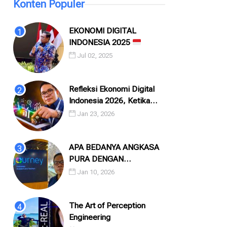
Konten Populer
EKONOMI DIGITAL
INDONESIA 2025
Jul 02, 2025
Refleksi Ekonomi Digital
Indonesia 2026, Ketika
Angka, Algoritma, dan
Jan 23, 2026
Manusia Saling Menatap
APA BEDANYA ANGKASA
PURA DENGAN
INJOURNEY?
Jan 10, 2026
The Art of Perception
Engineering