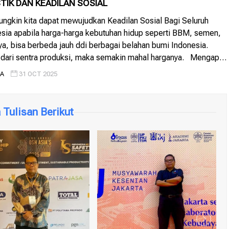
STIK DAN KEADILAN SOSIAL
ngkin kita dapat mewujudkan Keadilan Sosial Bagi Seluruh
esia apabila harga-harga kebutuhan hidup seperti BBM, semen,
a, bisa berbeda jauh ddi berbagai belahan bumi Indonesia.
 dari sentra produksi, maka semakin mahal harganya. Mengapa
n? Banyak penyebabnya, namun salah satu penyebab utama
IA
31 OCT 2025
ogistik atau logistic cost di […]
Tulisan Berikut