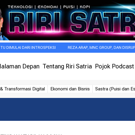
I DARI INTROSPEKSI
REZA ARAP, MNC GROUP, DAN DISRUPSI BARU IN
alaman Depan
Tentang Riri Satria
Pojok Podcast
& Transformasi Digital
Ekonomi dan Bisnis
Sastra (Puisi dan Es