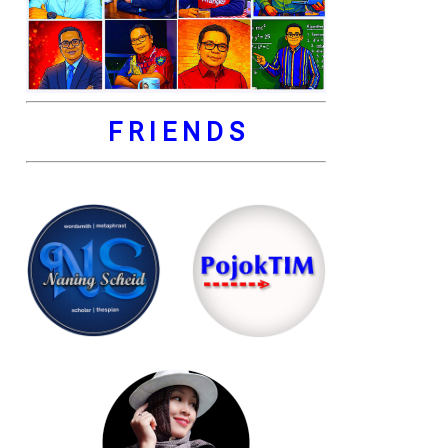
F R I E N D S