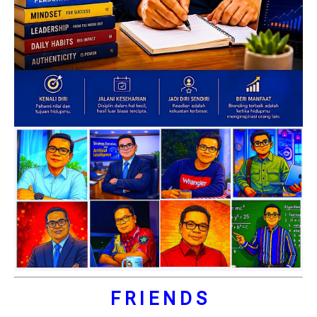
F R I E N D S