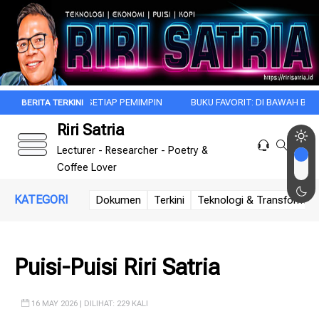
ACA SETIAP PEMIMPIN
BUKU FAVORIT: DI BAWAH BENDERA REVOLUSI
Riri Satria
Lecturer - Researcher - Poetry &
Coffee Lover
KATEGORI
Dokumen
Terkini
Teknologi & Transformasi 
Puisi-Puisi Riri Satria
16 MAY 2026 | DILIHAT: 229 KALI