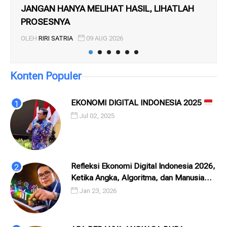
JANGAN HANYA MELIHAT HASIL, LIHATLAH
SE
PROSESNYA
PE
OLEH
RIRI SATRIA
09 AUG 2026
OL
Konten Populer
EKONOMI DIGITAL INDONESIA 2025
Jul 02, 2025
Refleksi Ekonomi Digital Indonesia 2026,
Ketika Angka, Algoritma, dan Manusia
Saling Menatap
Jan 23, 2026