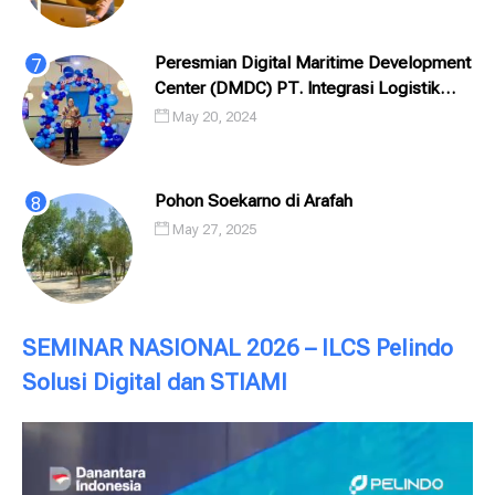
Peresmian Digital Maritime Development
Center (DMDC) PT. Integrasi Logistik
Cipta Solusi (ILCS) / Pelindo Solusi
May 20, 2024
Digital (PSD)
Pohon Soekarno di Arafah
May 27, 2025
SEMINAR NASIONAL 2026 – ILCS Pelindo
Solusi Digital dan STIAMI