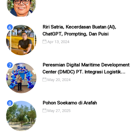
Riri Satria, Kecerdasan Buatan (AI),
ChatGPT, Prompting, Dan Puisi
Apr 13, 2024
Peresmian Digital Maritime Development
Center (DMDC) PT. Integrasi Logistik
Cipta Solusi (ILCS) / Pelindo Solusi
May 20, 2024
Digital (PSD)
Pohon Soekarno di Arafah
May 27, 2025