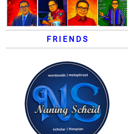
F R I E N D S