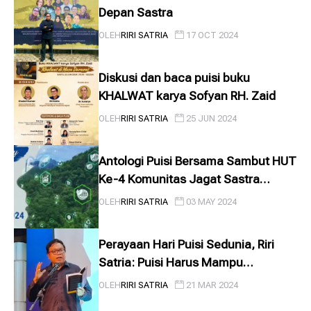
Depan Sastra
OLEH
RIRI SATRIA
17 OCT 2024
Diskusi dan baca puisi buku
KHALWAT karya Sofyan RH. Zaid
OLEH
RIRI SATRIA
25 JUN 2024
Antologi Puisi Bersama Sambut HUT
Ke-4 Komunitas Jagat Sastra
Milenia
OLEH
RIRI SATRIA
03 MAY 2024
Perayaan Hari Puisi Sedunia, Riri
Satria: Puisi Harus Mampu
Menyentuh Batin Manusia
OLEH
RIRI SATRIA
21 MAR 2024