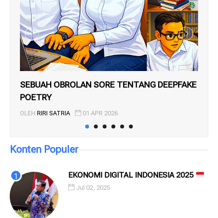
SEBUAH OBROLAN SORE TENTANG DEEPFAKE
Nun
POETRY
OL
OLEH
RIRI SATRIA
01 APR 2026
Konten Populer
EKONOMI DIGITAL INDONESIA 2025
Jul 02, 2025