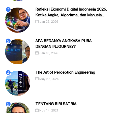
Refleksi Ekonomi Digital Indonesia 2026,
Ketika Angka, Algoritma, dan Manusia
Saling Menatap
Jan 23, 2026
APA BEDANYA ANGKASA PURA
DENGAN INJOURNEY?
Jan 10, 2026
The Art of Perception Engineering
May 27, 2024
TENTANG RIRI SATRIA
Nov 14, 2021