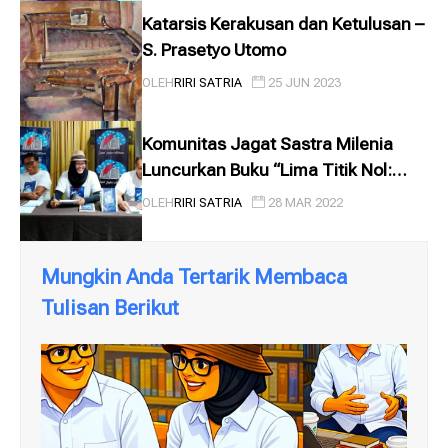
Katarsis Kerakusan dan Ketulusan –
S. Prasetyo Utomo
OLEH
RIRI SATRIA
25 JUN 2023
Komunitas Jagat Sastra Milenia
Luncurkan Buku “Lima Titik Nol:
Masyarakat Cerdas Dalam Puisi
OLEH
RIRI SATRIA
28 MAR 2022
Mungkin Anda Tertarik Membaca
Tulisan Berikut