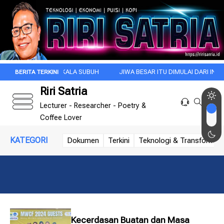
PAGI INI DI KALA SUBUH
JIWA BESAR ITU DIMULAI DARI INTROSPEKSI
Riri Satria
Lecturer - Researcher - Poetry &
Coffee Lover
KATEGORI
Dokumen
Terkini
Teknologi & Transformasi 
Kecerdasan Buatan dan Masa