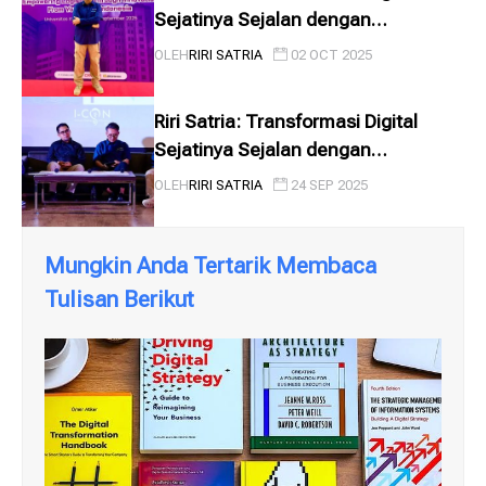
Sejatinya Sejalan dengan
Sustainable Business
OLEH
RIRI SATRIA
02 OCT 2025
Riri Satria: Transformasi Digital
Sejatinya Sejalan dengan
Sustainable Business
OLEH
RIRI SATRIA
24 SEP 2025
Mungkin Anda Tertarik Membaca
Tulisan Berikut