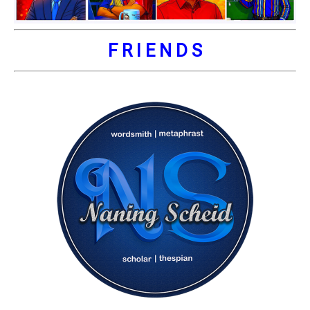
F R I E N D S