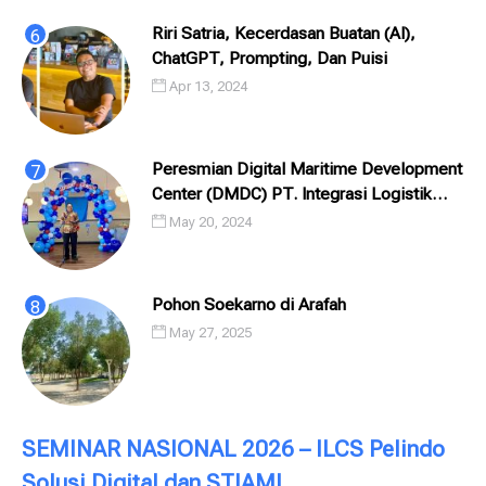
Riri Satria, Kecerdasan Buatan (AI),
ChatGPT, Prompting, Dan Puisi
Apr 13, 2024
Peresmian Digital Maritime Development
Center (DMDC) PT. Integrasi Logistik
Cipta Solusi (ILCS) / Pelindo Solusi
May 20, 2024
Digital (PSD)
Pohon Soekarno di Arafah
May 27, 2025
SEMINAR NASIONAL 2026 – ILCS Pelindo
Solusi Digital dan STIAMI