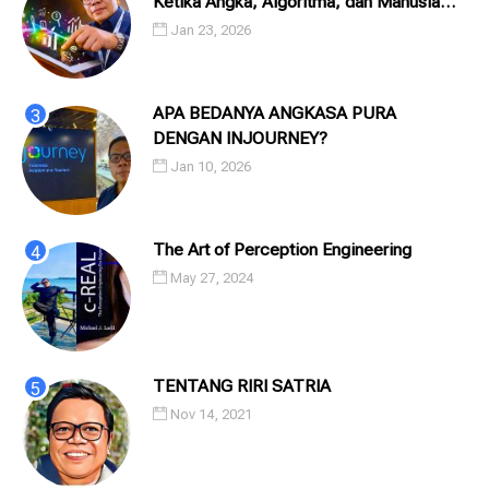
Ketika Angka, Algoritma, dan Manusia
Saling Menatap
Jan 23, 2026
APA BEDANYA ANGKASA PURA
DENGAN INJOURNEY?
Jan 10, 2026
The Art of Perception Engineering
May 27, 2024
TENTANG RIRI SATRIA
Nov 14, 2021