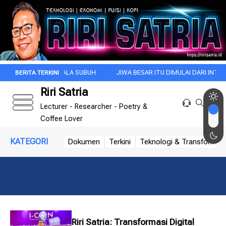
GI INI DI KALA SUBUH
JIWA BESAR ITU DIMULAI DARI INTROSPEKSI
Riri Satria
Lecturer - Researcher - Poetry &
Coffee Lover
KATEGORI
Dokumen
Terkini
Teknologi & Transformasi 
Riri Satria: Transformasi Digital