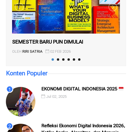
SEMESTER BARU PUN DIMULAI
KE
OLEH
RIRI SATRIA
02 FEB 2026
OL
Konten Populer
EKONOMI DIGITAL INDONESIA 2025
Jul 02, 2025
Refleksi Ekonomi Digital Indonesia 2026,