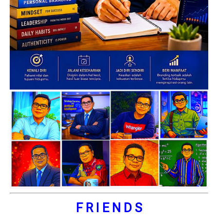
F R I E N D S