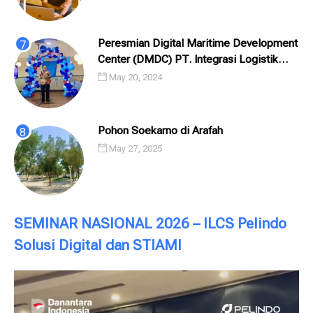
Peresmian Digital Maritime Development
Center (DMDC) PT. Integrasi Logistik
Cipta Solusi (ILCS) / Pelindo Solusi
May 20, 2024
Digital (PSD)
Pohon Soekarno di Arafah
May 27, 2025
SEMINAR NASIONAL 2026 – ILCS Pelindo
Solusi Digital dan STIAMI