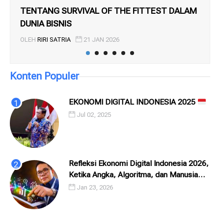
TENTANG SURVIVAL OF THE FITTEST DALAM
WO
DUNIA BISNIS
OL
OLEH
RIRI SATRIA
21 JAN 2026
Konten Populer
EKONOMI DIGITAL INDONESIA 2025
Jul 02, 2025
Refleksi Ekonomi Digital Indonesia 2026,
Ketika Angka, Algoritma, dan Manusia
Saling Menatap
Jan 23, 2026