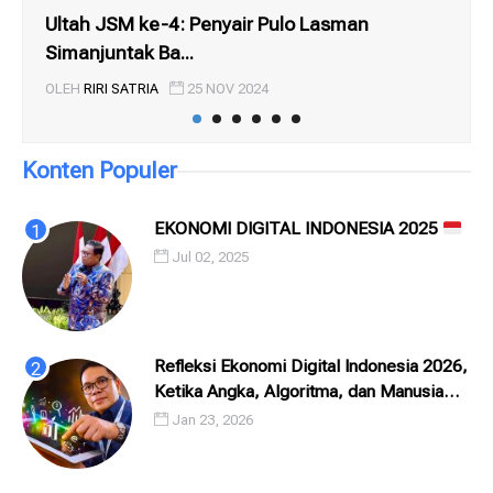
Ultah JSM ke-4: Penyair Pulo Lasman
PU
Simanjuntak Ba...
RAM
OLEH
RIRI SATRIA
25 NOV 2024
OL
Konten Populer
EKONOMI DIGITAL INDONESIA 2025
Jul 02, 2025
Refleksi Ekonomi Digital Indonesia 2026,
Ketika Angka, Algoritma, dan Manusia
Saling Menatap
Jan 23, 2026