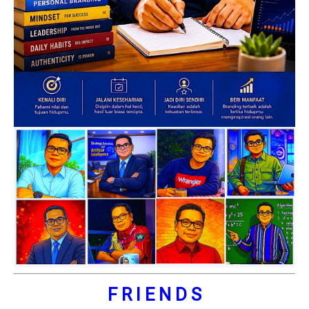
F R I E N D S