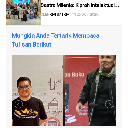
Sastra Milenia: Kiprah Intelektual
dalam Diskursus Kepemimpinan
OLEH
RIRI SATRIA
26 OCT 2025
dan Apres...
Mungkin Anda Tertarik Membaca
Tulisan Berikut