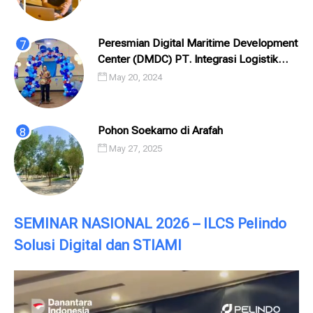
Peresmian Digital Maritime Development
Center (DMDC) PT. Integrasi Logistik
Cipta Solusi (ILCS) / Pelindo Solusi
May 20, 2024
Digital (PSD)
Pohon Soekarno di Arafah
May 27, 2025
SEMINAR NASIONAL 2026 – ILCS Pelindo
Solusi Digital dan STIAMI