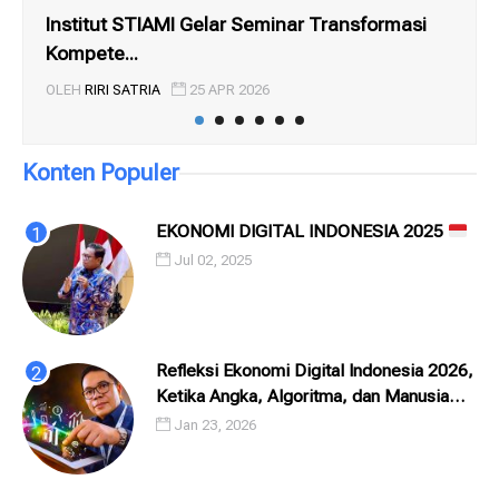
Institut STIAMI Gelar Seminar Transformasi
Dua
Kompete...
Ret
OLEH
RIRI SATRIA
25 APR 2026
OL
Konten Populer
EKONOMI DIGITAL INDONESIA 2025
Jul 02, 2025
Refleksi Ekonomi Digital Indonesia 2026,
Ketika Angka, Algoritma, dan Manusia
Saling Menatap
Jan 23, 2026