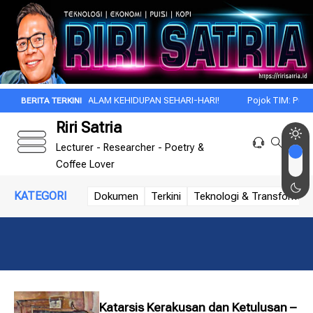
 EFFECT DALAM KEHIDUPAN SEHARI-HARI!
Pojok TIM: Puisi dan Ma
Riri Satria
Lecturer - Researcher - Poetry &
Coffee Lover
KATEGORI
Dokumen
Terkini
Teknologi & Transformasi 
Katarsis Kerakusan dan Ketulusan –