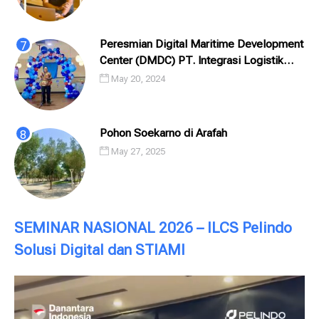
Peresmian Digital Maritime Development
Center (DMDC) PT. Integrasi Logistik
Cipta Solusi (ILCS) / Pelindo Solusi
May 20, 2024
Digital (PSD)
Pohon Soekarno di Arafah
May 27, 2025
SEMINAR NASIONAL 2026 – ILCS Pelindo
Solusi Digital dan STIAMI