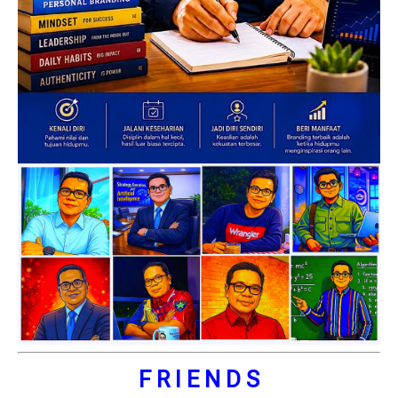
F R I E N D S