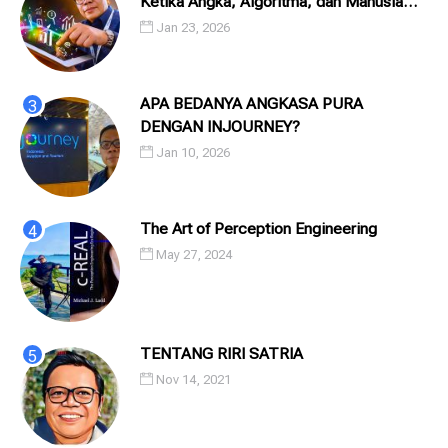
Ketika Angka, Algoritma, dan Manusia
Saling Menatap
Jan 23, 2026
APA BEDANYA ANGKASA PURA
DENGAN INJOURNEY?
Jan 10, 2026
The Art of Perception Engineering
May 27, 2024
TENTANG RIRI SATRIA
Nov 14, 2021