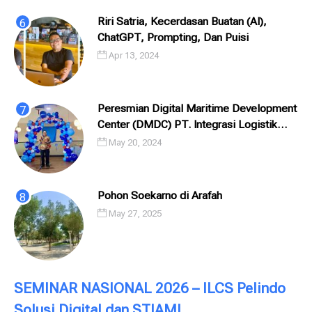
Riri Satria, Kecerdasan Buatan (AI),
ChatGPT, Prompting, Dan Puisi
Apr 13, 2024
Peresmian Digital Maritime Development
Center (DMDC) PT. Integrasi Logistik
Cipta Solusi (ILCS) / Pelindo Solusi
May 20, 2024
Digital (PSD)
Pohon Soekarno di Arafah
May 27, 2025
SEMINAR NASIONAL 2026 – ILCS Pelindo
Solusi Digital dan STIAMI