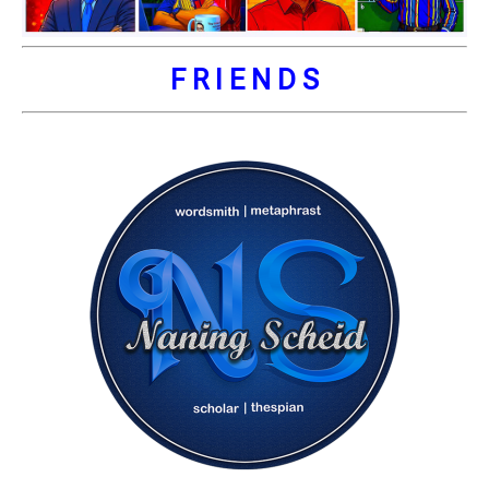
F R I E N D S