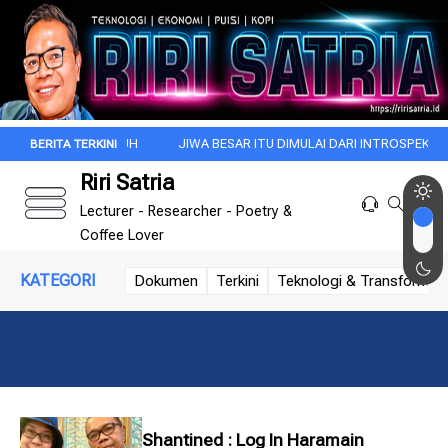
KALA SUBUH
JIWA BESAR ITU DIMULAI DARI INTROSPEKSI
REZA A
Riri Satria
Lecturer - Researcher - Poetry &
Coffee Lover
KATEGORI
Dokumen
Terkini
Teknologi & Transformasi 
Shantined : Log In Haramain