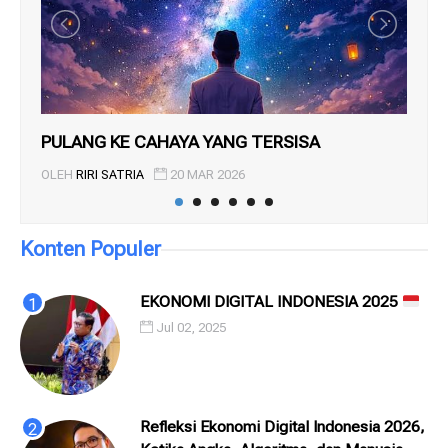
PULANG KE CAHAYA YANG TERSISA
GE
OLEH
RIRI SATRIA
20 MAR 2026
OL
Konten Populer
EKONOMI DIGITAL INDONESIA 2025
Jul 02, 2025
Refleksi Ekonomi Digital Indonesia 2026,