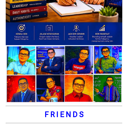
F R I E N D S