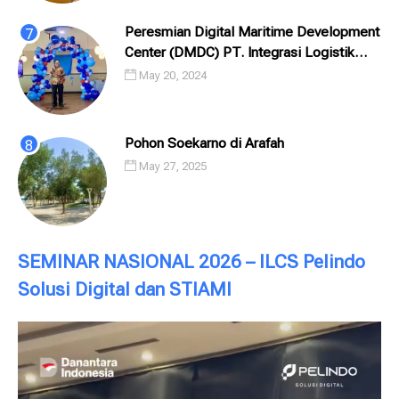
Peresmian Digital Maritime Development
Center (DMDC) PT. Integrasi Logistik
Cipta Solusi (ILCS) / Pelindo Solusi
May 20, 2024
Digital (PSD)
Pohon Soekarno di Arafah
May 27, 2025
SEMINAR NASIONAL 2026 – ILCS Pelindo
Solusi Digital dan STIAMI