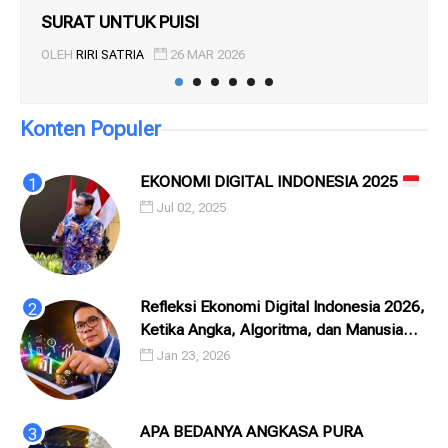
SURAT UNTUK PUISI
Per
Mil
OLEH
RIRI SATRIA
26 MAR 2026
OL
Konten Populer
EKONOMI DIGITAL INDONESIA 2025
Jul 02, 2025
Refleksi Ekonomi Digital Indonesia 2026,
Ketika Angka, Algoritma, dan Manusia
Saling Menatap
Jan 23, 2026
APA BEDANYA ANGKASA PURA