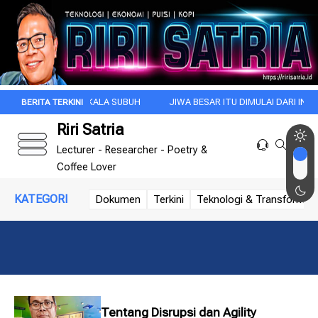
PAGI INI DI KALA SUBUH
JIWA BESAR ITU DIMULAI DARI INTROSPEKSI
Riri Satria
Lecturer - Researcher - Poetry &
Coffee Lover
KATEGORI
Dokumen
Terkini
Teknologi & Transformasi 
Tentang Disrupsi dan Agility