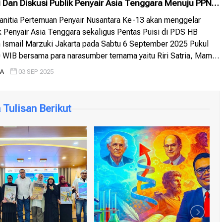
i Dan Diskusi Publik Penyair Asia Tenggara Menuju PPN
nitia Pertemuan Penyair Nusantara Ke-13 akan menggelar
k Penyair Asia Tenggara sekaligus Pentas Puisi di PDS HB
 Ismail Marzuki Jakarta pada Sabtu 6 September 2025 Pukul
 WIB bersama para narasumber ternama yaitu Riri Satria, Maman
Ahmadun Yosi Herfanda, Imam Ma’arif dan Mustafa Ismail.
IA
03 SEP 2025
]
Tulisan Berikut