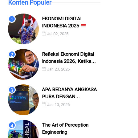
Konten Populer
EKONOMI DIGITAL
INDONESIA 2025
Jul 02, 2025
Refleksi Ekonomi Digital
Indonesia 2026, Ketika
Angka, Algoritma, dan
Jan 23, 2026
Manusia Saling Menatap
APA BEDANYA ANGKASA
PURA DENGAN
INJOURNEY?
Jan 10, 2026
The Art of Perception
Engineering