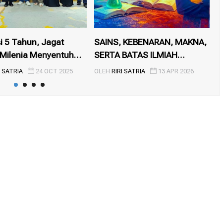
i 5 Tahun, Jagat
SAINS, KEBENARAN, MAKNA,
A
 Milenia Menyentuh
SERTA BATAS ILMIAH
P
PENGET...
K
I SATRIA
24 OCT 2025
OLEH
RIRI SATRIA
13 APR 2026
O