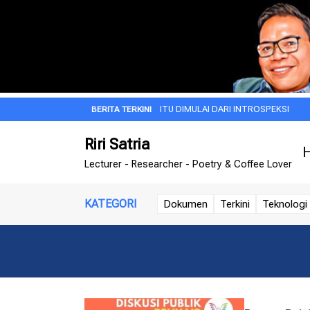
A SUBUH
JIWA BESAR ITU DIMULAI DARI INTROSPEKSI
REZA ARA
Riri Satria
H
Lecturer - Researcher - Poetry & Coffee Lover
KATEGORI
Dokumen
Terkini
Teknologi 