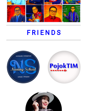
F R I E N D S