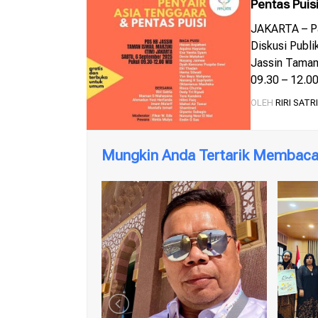
Pentas Puis
XIII
JAKARTA – Pa
Diskusi Publi
Jassin Taman
09.30 – 12.00
S Mahayana, 
OLEH
RIRI SATR
Diskusi ini […
Mungkin Anda Tertarik Membaca 