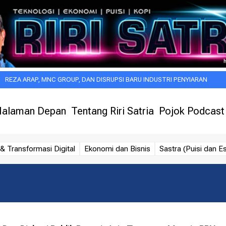
P, MNC GROUP, DAN DISRUPSI BARU INDUSTRI PENYIARAN
KESAN PER
alaman Depan
Tentang Riri Satria
Pojok Podcast
& Transformasi Digital
Ekonomi dan Bisnis
Sastra (Puisi dan Es