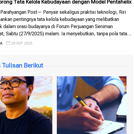
 Dorong Tata Kelola Kebudayaan dengan Model Pentahelix
rahyangan Post— Penyair sekaligus praktisi teknologi, Riri
ankan pentingnya tata kelola kebudayaan yang melibatkan
ak dalam orasi budayanya di Forum Perjuangan Seniman
t, Sabtu (27/9/2025) malam. Ia menyebutkan, tanpa pola tata
las, ekosistem seni akan berjalan sendiri-sendiri dan sulit
IA
29 SEP 2025
alam orasi bertajuk Model Pentahelix untuk Tata Kelola […]
Tulisan Berikut