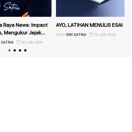
s Raya News: Impact
AYO, LATIHAN MENULIS ESAI
S
s, Mengukur Jejak...
P
OLEH
RIRI SATRIA
10 JAN 2026
I SATRIA
30 JUN 2026
O