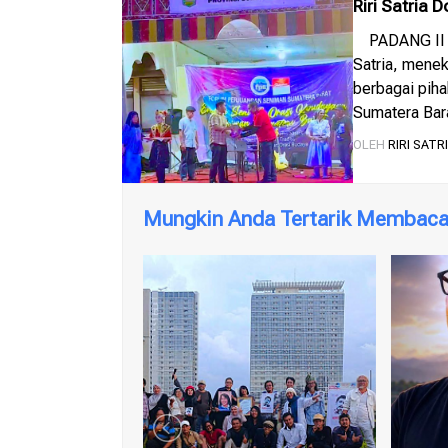
Riri Satria
PADANG II Pa
Satria, menek
berbagai pih
Sumatera Bara
kelola yang je
OLEH
RIRI SATR
berkembang. D
Mungkin Anda Tertarik Membaca 