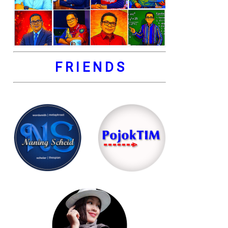
F R I E N D S