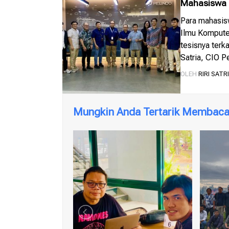
Mahasiswa s
kepelabuha
Para mahasis
Ilmu Komputer
tesisnya terk
Satria, CIO P
ini sangat be
OLEH
RIRI SATR
Mungkin Anda Tertarik Membaca 