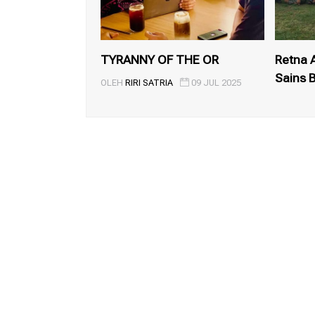
TYRANNY OF THE OR
Retna A
Sains B
OLEH
RIRI SATRIA
09 JUL 2025
OLEH
RIR