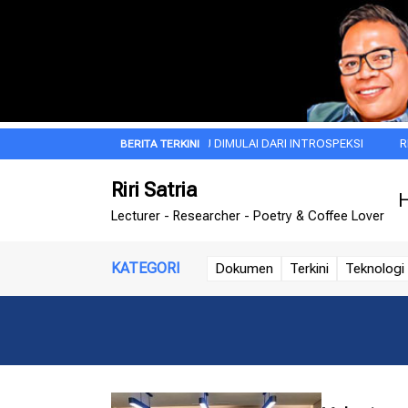
SUBUH
JIWA BESAR ITU DIMULAI DARI INTROSPEKSI
REZA ARAP, 
Riri Satria
H
Lecturer - Researcher - Poetry & Coffee Lover
KATEGORI
Dokumen
Terkini
Teknologi 