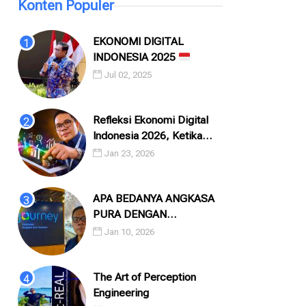
Konten Populer
EKONOMI DIGITAL
INDONESIA 2025
Jul 02, 2025
Refleksi Ekonomi Digital
Indonesia 2026, Ketika
Angka, Algoritma, dan
Jan 23, 2026
Manusia Saling Menatap
APA BEDANYA ANGKASA
PURA DENGAN
INJOURNEY?
Jan 10, 2026
The Art of Perception
Engineering