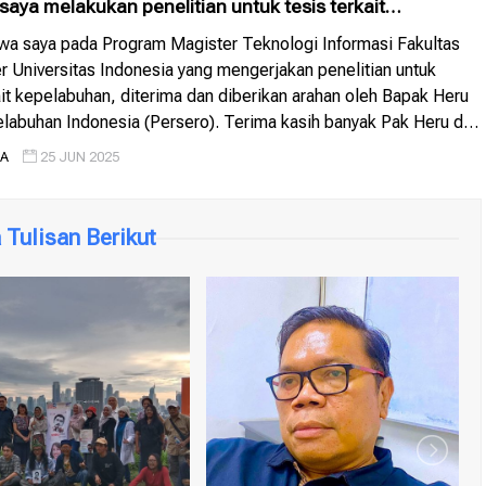
aya melakukan penelitian untuk tesis terkait
n
wa saya pada Program Magister Teknologi Informasi Fakultas
 Universitas Indonesia yang mengerjakan penelitian untuk
ait kepelabuhan, diterima dan diberikan arahan oleh Bapak Heru
elabuhan Indonesia (Persero). Terima kasih banyak Pak Heru dan
rmanfaat untuk para mahasiswa
IA
25 JUN 2025
Tulisan Berikut