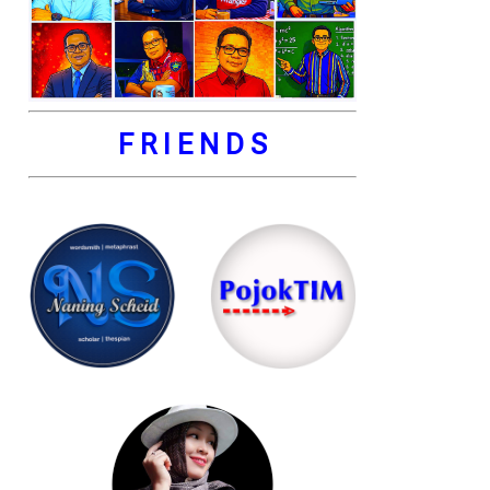
F R I E N D S