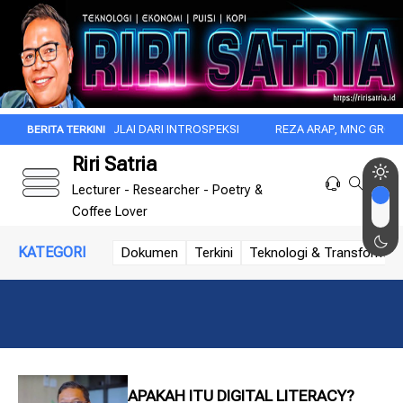
AR ITU DIMULAI DARI INTROSPEKSI
REZA ARAP, MNC GROUP, DAN DIS
Riri Satria
Lecturer - Researcher - Poetry &
Coffee Lover
KATEGORI
Dokumen
Terkini
Teknologi & Transformasi 
APAKAH ITU DIGITAL LITERACY?