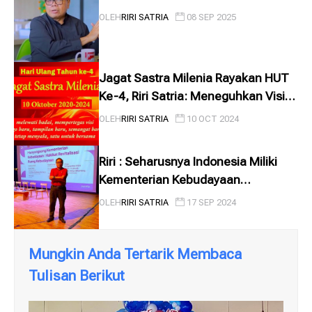
OLEH
RIRI SATRIA
08 SEP 2025
Jagat Sastra Milenia Rayakan HUT
Ke-4, Riri Satria: Meneguhkan Visi di
Tengah Badai
OLEH
RIRI SATRIA
10 OCT 2024
Riri : Seharusnya Indonesia Miliki
Kementerian Kebudayaan
Tersendiri
OLEH
RIRI SATRIA
17 SEP 2024
Mungkin Anda Tertarik Membaca
Tulisan Berikut