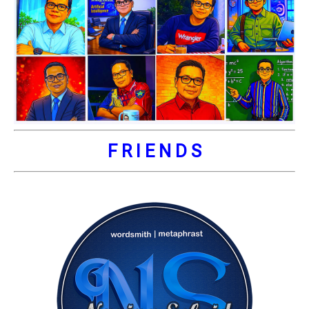
F R I E N D S