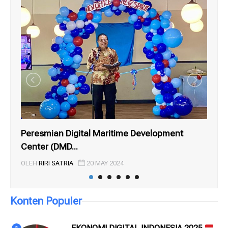
Peresmian Digital Maritime Development
ME
Center (DMD...
HA
OLEH
RIRI SATRIA
20 MAY 2024
OL
Konten Populer
EKONOMI DIGITAL INDONESIA 2025