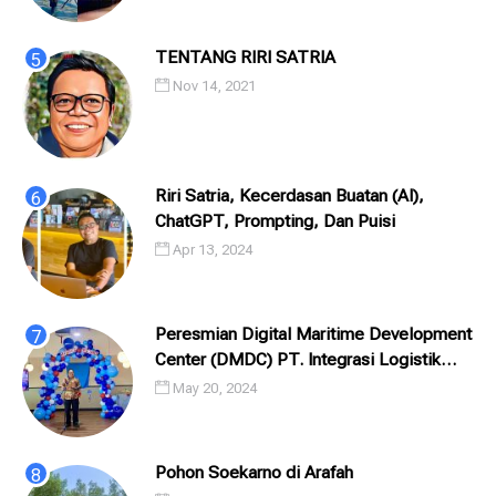
TENTANG RIRI SATRIA
Nov 14, 2021
Riri Satria, Kecerdasan Buatan (AI),
ChatGPT, Prompting, Dan Puisi
Apr 13, 2024
Peresmian Digital Maritime Development
Center (DMDC) PT. Integrasi Logistik
Cipta Solusi (ILCS) / Pelindo Solusi
May 20, 2024
Digital (PSD)
Pohon Soekarno di Arafah