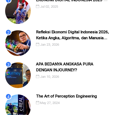
Jul 02, 2025
Refleksi Ekonomi Digital Indonesia 2026,
Ketika Angka, Algoritma, dan Manusia
Saling Menatap
Jan 23, 2026
APA BEDANYA ANGKASA PURA
DENGAN INJOURNEY?
Jan 10, 2026
The Art of Perception Engineering
May 27, 2024