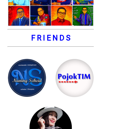
F R I E N D S