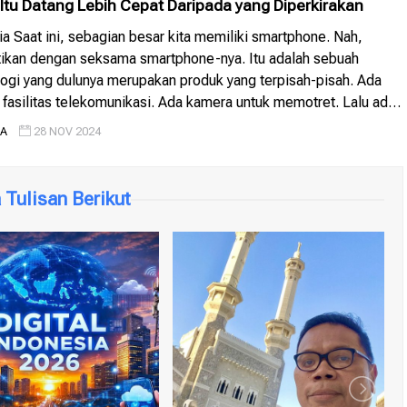
tu Datang Lebih Cepat Daripada yang Diperkirakan
ria Saat ini, sebagian besar kita memiliki smartphone. Nah,
atikan dengan seksama smartphone-nya. Itu adalah sebuah
ogi yang dulunya merupakan produk yang terpisah-pisah. Ada
 fasilitas telekomunikasi. Ada kamera untuk memotret. Lalu ada
k mengerjakan banyak hal. Nah, teknologi yang dulu terpisah-
IA
28 NOV 2024
arang menyatu pada satu produk. Teknologi menjadi lebih […]
Tulisan Berikut