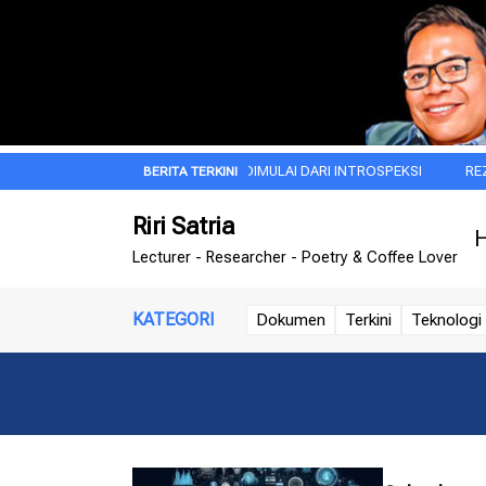
UBUH
JIWA BESAR ITU DIMULAI DARI INTROSPEKSI
REZA ARAP, 
Riri Satria
H
Lecturer - Researcher - Poetry & Coffee Lover
KATEGORI
Dokumen
Terkini
Teknologi 