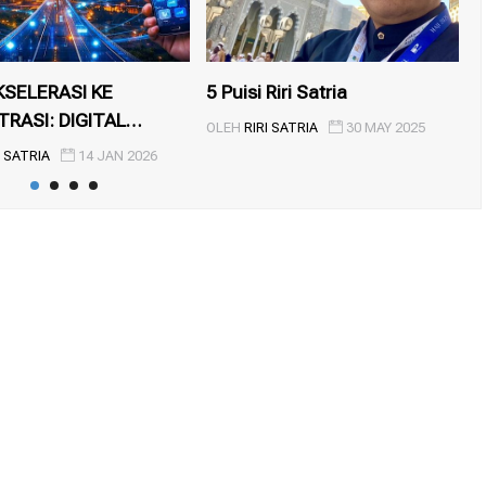
KSELERASI KE
5 Puisi Riri Satria
D
RASI: DIGITAL
L
OLEH
RIRI SATRIA
30 MAY 2025
IA 2...
K
I SATRIA
14 JAN 2026
O