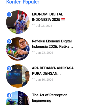
Konten Populer
EKONOMI DIGITAL
INDONESIA 2025
Jul 02, 2025
Refleksi Ekonomi Digital
Indonesia 2026, Ketika
Angka, Algoritma, dan
Jan 23, 2026
Manusia Saling Menatap
APA BEDANYA ANGKASA
PURA DENGAN
INJOURNEY?
Jan 10, 2026
The Art of Perception
Engineering