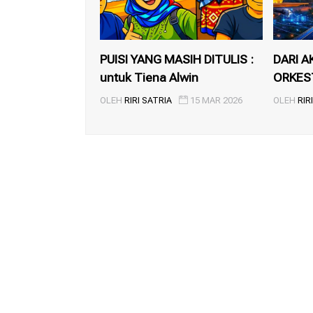
PUISI YANG MASIH DITULIS :
DARI A
untuk Tiena Alwin
ORKEST
INDONES
OLEH
RIRI SATRIA
15 MAR 2026
OLEH
RIR