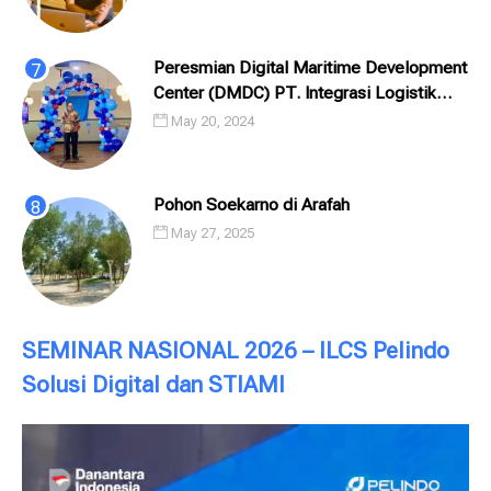
Peresmian Digital Maritime Development
Center (DMDC) PT. Integrasi Logistik
Cipta Solusi (ILCS) / Pelindo Solusi
May 20, 2024
Digital (PSD)
Pohon Soekarno di Arafah
May 27, 2025
SEMINAR NASIONAL 2026 – ILCS Pelindo
Solusi Digital dan STIAMI