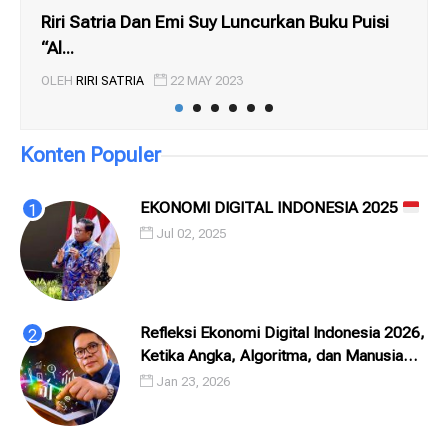
Riri Satria Dan Emi Suy Luncurkan Buku Puisi
ME
“Al...
TR
OLEH
RIRI SATRIA
22 MAY 2023
OL
Konten Populer
EKONOMI DIGITAL INDONESIA 2025
Jul 02, 2025
Refleksi Ekonomi Digital Indonesia 2026,
Ketika Angka, Algoritma, dan Manusia
Saling Menatap
Jan 23, 2026