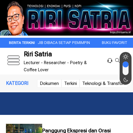
U YANG WAJIB DIBACA SETIAP PEMIMPIN
BUKU FAVORIT: DI BAWAH 
Riri Satria
Lecturer - Researcher - Poetry &
Coffee Lover
KATEGORI
Dokumen
Terkini
Teknologi & Transformasi 
Panggung Ekspresi dan Orasi