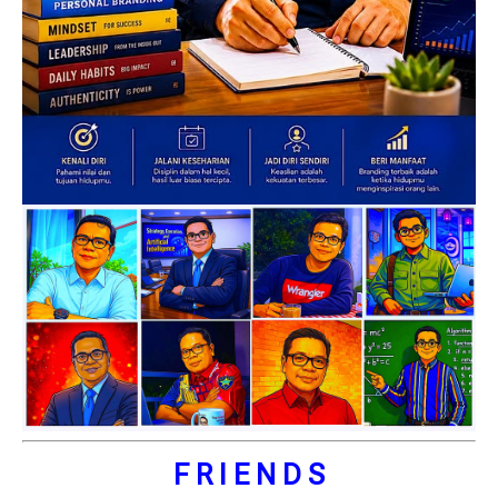
F R I E N D S