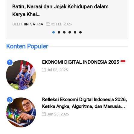
Batin, Narasi dan Jejak Kehidupan dalam
Ta
Karya Khai...
Dig
OLEH
RIRI SATRIA
02 FEB 2026
OL
Konten Populer
EKONOMI DIGITAL INDONESIA 2025
Jul 02, 2025
Refleksi Ekonomi Digital Indonesia 2026,
Ketika Angka, Algoritma, dan Manusia
Saling Menatap
Jan 23, 2026