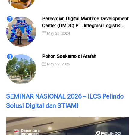
Peresmian Digital Maritime Development
Center (DMDC) PT. Integrasi Logistik
Cipta Solusi (ILCS) / Pelindo Solusi
May 20, 2024
Digital (PSD)
Pohon Soekarno di Arafah
May 27, 2025
SEMINAR NASIONAL 2026 – ILCS Pelindo
Solusi Digital dan STIAMI