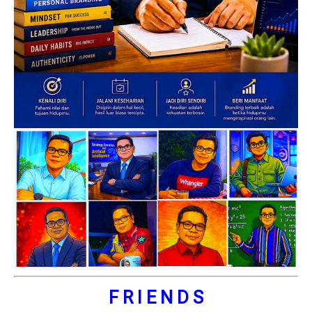
F R I E N D S