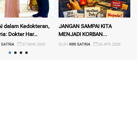
AI dalam Kedokteran,
JANGAN SAMPAI KITA
S
ria: Dokter Har...
MENJADI KORBAN
B
BERIKUTNYA
I SATRIA
07 MAR 2025
OLEH
RIRI SATRIA
03 APR 2026
O