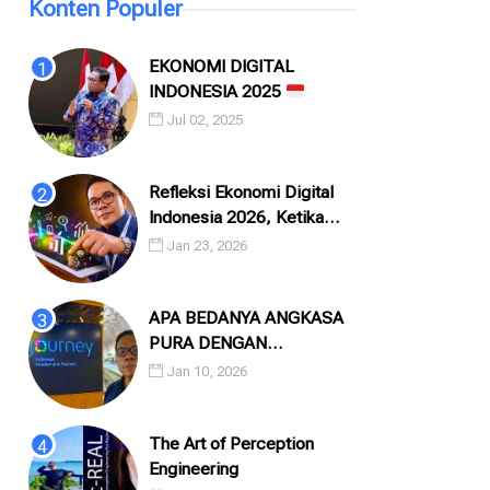
Konten Populer
EKONOMI DIGITAL
INDONESIA 2025
Jul 02, 2025
Refleksi Ekonomi Digital
Indonesia 2026, Ketika
Angka, Algoritma, dan
Jan 23, 2026
Manusia Saling Menatap
APA BEDANYA ANGKASA
PURA DENGAN
INJOURNEY?
Jan 10, 2026
The Art of Perception
Engineering