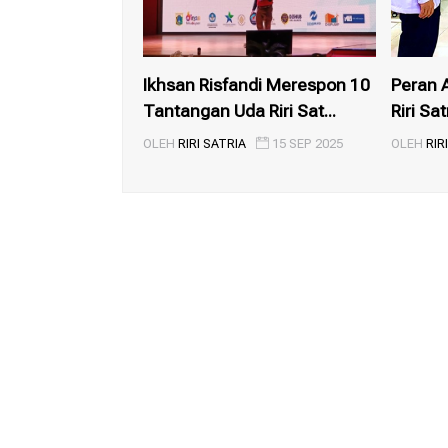
Ikhsan Risfandi Merespon 10
Peran 
Tantangan Uda Riri Sat...
Riri Sat
OLEH
RIRI SATRIA
15 SEP 2025
OLEH
RIR