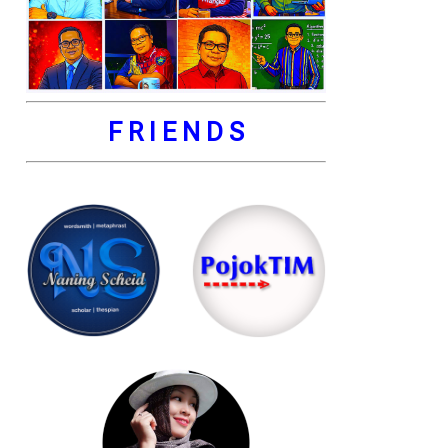
F R I E N D S