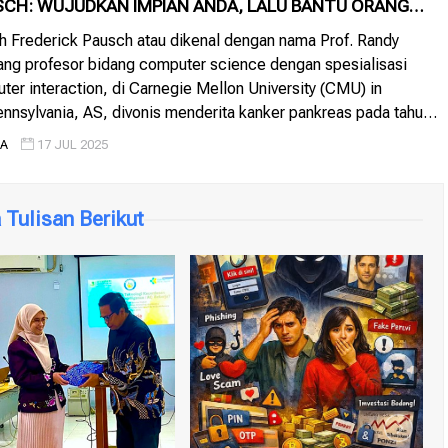
SCH: WUJUDKAN IMPIAN ANDA, LALU BANTU ORANG
JUDKAN IMPIAN MEREKA
h Frederick Pausch atau dikenal dengan nama Prof. Randy
ang profesor bidang computer science dengan spesialisasi
r interaction, di Carnegie Mellon University (CMU) in
ennsylvania, AS, divonis menderita kanker pankreas pada tahun
 tahun 2007 dokter sudah angkat tangan. Akhir tahun 2007,
IA
17 JUL 2025
diakan panggung kuliah umum atau lebih tepatnya […]
Tulisan Berikut