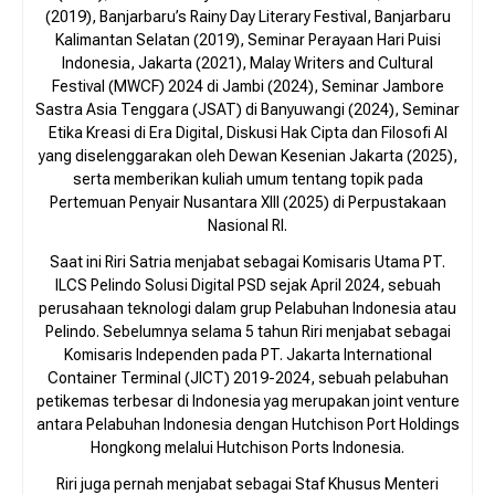
(2019), Banjarbaru’s Rainy Day Literary Festival, Banjarbaru
Kalimantan Selatan (2019), Seminar Perayaan Hari Puisi
Indonesia, Jakarta (2021), Malay Writers and Cultural
Festival (MWCF) 2024 di Jambi (2024), Seminar Jambore
Sastra Asia Tenggara (JSAT) di Banyuwangi (2024), Seminar
Etika Kreasi di Era Digital, Diskusi Hak Cipta dan Filosofi AI
yang diselenggarakan oleh Dewan Kesenian Jakarta (2025),
serta memberikan kuliah umum tentang topik pada
Pertemuan Penyair Nusantara XIII (2025) di Perpustakaan
Nasional RI.
Saat ini Riri Satria menjabat sebagai Komisaris Utama PT.
ILCS Pelindo Solusi Digital PSD sejak April 2024, sebuah
perusahaan teknologi dalam grup Pelabuhan Indonesia atau
Pelindo. Sebelumnya selama 5 tahun Riri menjabat sebagai
Komisaris Independen pada PT. Jakarta International
Container Terminal (JICT) 2019-2024, sebuah pelabuhan
petikemas terbesar di Indonesia yag merupakan joint venture
antara Pelabuhan Indonesia dengan Hutchison Port Holdings
Hongkong melalui Hutchison Ports Indonesia.
Riri juga pernah menjabat sebagai Staf Khusus Menteri