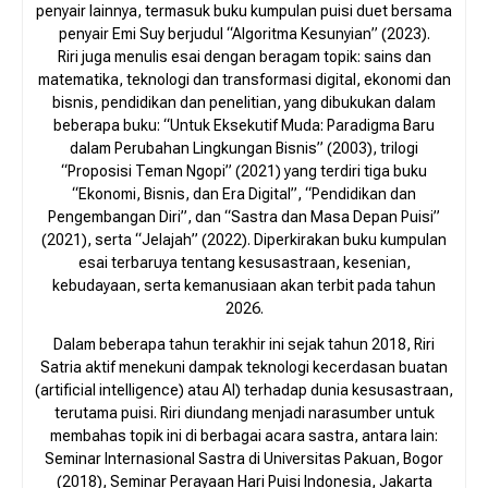
penyair lainnya, termasuk buku kumpulan puisi duet bersama
penyair Emi Suy berjudul “Algoritma Kesunyian” (2023).
Riri juga menulis esai dengan beragam topik: sains dan
matematika, teknologi dan transformasi digital, ekonomi dan
bisnis, pendidikan dan penelitian, yang dibukukan dalam
beberapa buku: “Untuk Eksekutif Muda: Paradigma Baru
dalam Perubahan Lingkungan Bisnis” (2003), trilogi
“Proposisi Teman Ngopi” (2021) yang terdiri tiga buku
“Ekonomi, Bisnis, dan Era Digital”, “Pendidikan dan
Pengembangan Diri”, dan “Sastra dan Masa Depan Puisi”
(2021), serta “Jelajah” (2022). Diperkirakan buku kumpulan
esai terbaruya tentang kesusastraan, kesenian,
kebudayaan, serta kemanusiaan akan terbit pada tahun
2026.
Dalam beberapa tahun terakhir ini sejak tahun 2018, Riri
Satria aktif menekuni dampak teknologi kecerdasan buatan
(artificial intelligence) atau AI) terhadap dunia kesusastraan,
terutama puisi. Riri diundang menjadi narasumber untuk
membahas topik ini di berbagai acara sastra, antara lain:
Seminar Internasional Sastra di Universitas Pakuan, Bogor
(2018), Seminar Perayaan Hari Puisi Indonesia, Jakarta