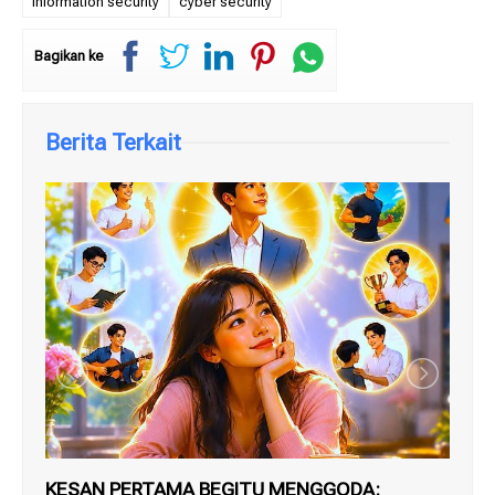
information security
cyber security
Bagikan ke
Berita Terkait
KESAN PERTAMA BEGITU MENGGODA:
DA