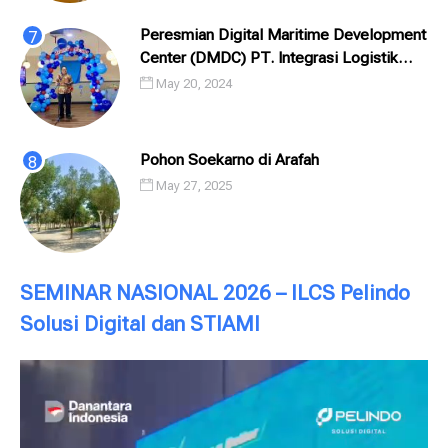
Peresmian Digital Maritime Development
Center (DMDC) PT. Integrasi Logistik
Cipta Solusi (ILCS) / Pelindo Solusi
May 20, 2024
Digital (PSD)
Pohon Soekarno di Arafah
May 27, 2025
SEMINAR NASIONAL 2026 – ILCS Pelindo
Solusi Digital dan STIAMI