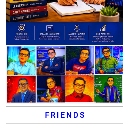
F R I E N D S