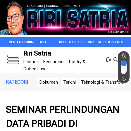
LA SUBUH
JIWA BESAR ITU DIMULAI DARI INTROSPEKSI
REZA ARA
Riri Satria
Lecturer - Researcher - Poetry &
Coffee Lover
KATEGORI
Dokumen
Terkini
Teknologi & Transformasi 
SEMINAR PERLINDUNGAN
DATA PRIBADI DI