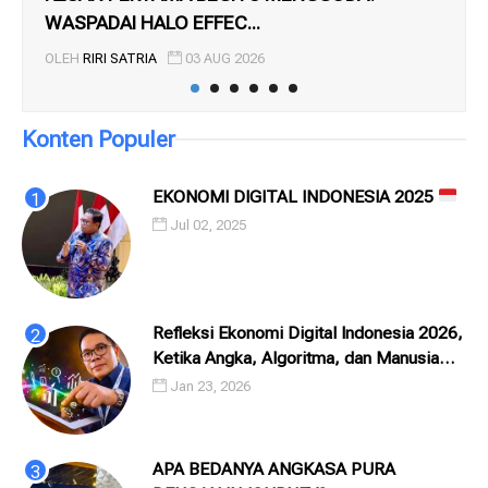
WASPADAI HALO EFFEC...
PE
OLEH
RIRI SATRIA
03 AUG 2026
OL
Konten Populer
EKONOMI DIGITAL INDONESIA 2025
Jul 02, 2025
Refleksi Ekonomi Digital Indonesia 2026,
Ketika Angka, Algoritma, dan Manusia
Saling Menatap
Jan 23, 2026
APA BEDANYA ANGKASA PURA