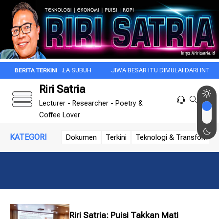
GI INI DI KALA SUBUH
JIWA BESAR ITU DIMULAI DARI INTROSPEKSI
Riri Satria
Lecturer - Researcher - Poetry &
Coffee Lover
KATEGORI
Dokumen
Terkini
Teknologi & Transformasi 
Riri Satria: Puisi Takkan Mati