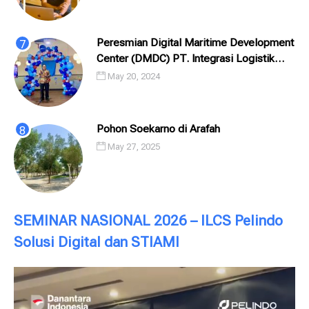
Peresmian Digital Maritime Development
Center (DMDC) PT. Integrasi Logistik
Cipta Solusi (ILCS) / Pelindo Solusi
May 20, 2024
Digital (PSD)
Pohon Soekarno di Arafah
May 27, 2025
SEMINAR NASIONAL 2026 – ILCS Pelindo
Solusi Digital dan STIAMI