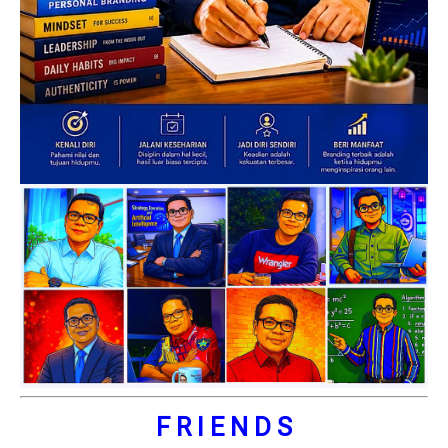
F R I E N D S