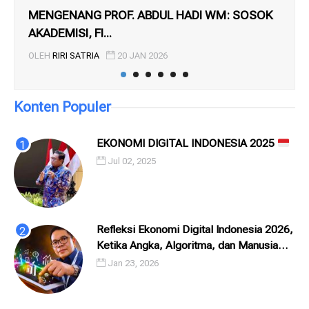
MENGENANG PROF. ABDUL HADI WM: SOSOK
ME
AKADEMISI, FI...
ME
OLEH
RIRI SATRIA
20 JAN 2026
OL
Konten Populer
EKONOMI DIGITAL INDONESIA 2025
Jul 02, 2025
Refleksi Ekonomi Digital Indonesia 2026,
Ketika Angka, Algoritma, dan Manusia
Saling Menatap
Jan 23, 2026