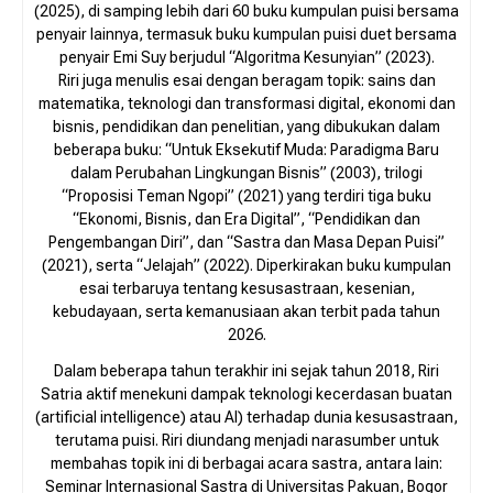
(2025), di samping lebih dari 60 buku kumpulan puisi bersama
penyair lainnya, termasuk buku kumpulan puisi duet bersama
penyair Emi Suy berjudul “Algoritma Kesunyian” (2023).
Riri juga menulis esai dengan beragam topik: sains dan
matematika, teknologi dan transformasi digital, ekonomi dan
bisnis, pendidikan dan penelitian, yang dibukukan dalam
beberapa buku: “Untuk Eksekutif Muda: Paradigma Baru
dalam Perubahan Lingkungan Bisnis” (2003), trilogi
“Proposisi Teman Ngopi” (2021) yang terdiri tiga buku
“Ekonomi, Bisnis, dan Era Digital”, “Pendidikan dan
Pengembangan Diri”, dan “Sastra dan Masa Depan Puisi”
(2021), serta “Jelajah” (2022). Diperkirakan buku kumpulan
esai terbaruya tentang kesusastraan, kesenian,
kebudayaan, serta kemanusiaan akan terbit pada tahun
2026.
Dalam beberapa tahun terakhir ini sejak tahun 2018, Riri
Satria aktif menekuni dampak teknologi kecerdasan buatan
(artificial intelligence) atau AI) terhadap dunia kesusastraan,
terutama puisi. Riri diundang menjadi narasumber untuk
membahas topik ini di berbagai acara sastra, antara lain:
Seminar Internasional Sastra di Universitas Pakuan, Bogor