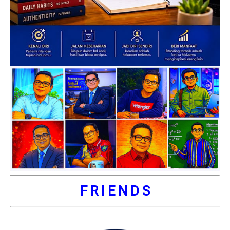
F R I E N D S