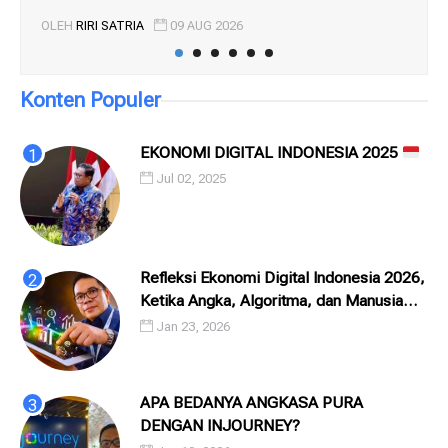
OLEH
RIRI SATRIA
09 AUG 2026
OL
Konten Populer
EKONOMI DIGITAL INDONESIA 2025
Jul 02, 2025
Refleksi Ekonomi Digital Indonesia 2026,
Ketika Angka, Algoritma, dan Manusia
Saling Menatap
Jan 23, 2026
APA BEDANYA ANGKASA PURA
DENGAN INJOURNEY?