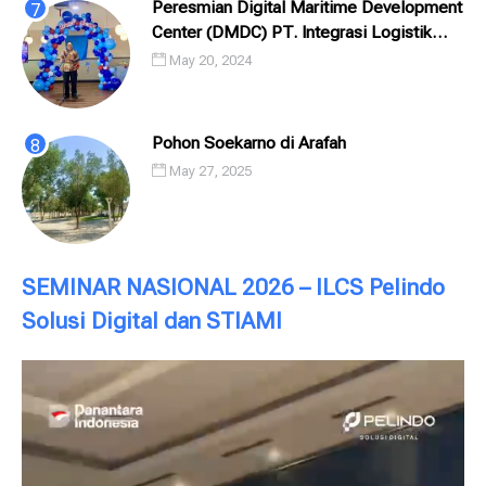
Peresmian Digital Maritime Development
Center (DMDC) PT. Integrasi Logistik
Cipta Solusi (ILCS) / Pelindo Solusi
May 20, 2024
Digital (PSD)
Pohon Soekarno di Arafah
May 27, 2025
SEMINAR NASIONAL 2026 – ILCS Pelindo
Solusi Digital dan STIAMI