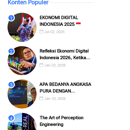
Konten Populer
EKONOMI DIGITAL
INDONESIA 2025
Jul 02, 2025
Refleksi Ekonomi Digital
Indonesia 2026, Ketika
Angka, Algoritma, dan
Jan 23, 2026
Manusia Saling Menatap
APA BEDANYA ANGKASA
PURA DENGAN
INJOURNEY?
Jan 10, 2026
The Art of Perception
Engineering