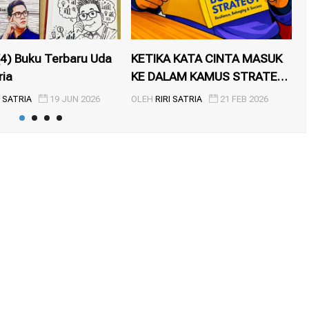
4) Buku Terbaru Uda
KETIKA KATA CINTA MASUK
R
ria
KE DALAM KAMUS STRATEGI
D
BI...
I SATRIA
19 JUN 2026
OLEH
RIRI SATRIA
21 FEB 2026
O