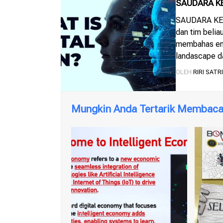
SAUDARA K
SAUDARA KEM
dan tim beli
membahas eme
landascape da
pada tingkat
OLEH
RIRI SATR
Digital Twim
Mungkin Anda Tertarik Membaca 