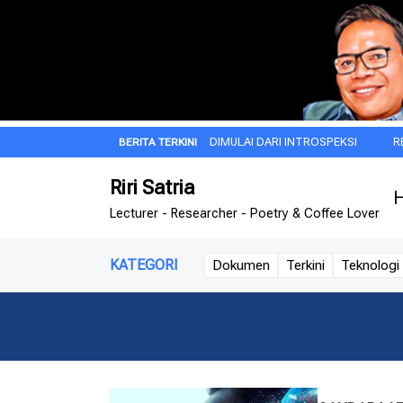
SUBUH
JIWA BESAR ITU DIMULAI DARI INTROSPEKSI
REZA ARAP, 
Riri Satria
H
Lecturer - Researcher - Poetry & Coffee Lover
KATEGORI
Dokumen
Terkini
Teknologi 