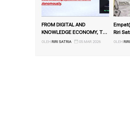
FROM DIGITAL AND
Empat(
KNOWLEDGE ECONOMY, TO
Riri Sat
INTELLIGENT...
OLEH
RIRI SATRIA
05 MAR 2026
OLEH
RIR