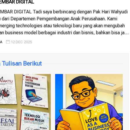
EMBAR DIGITAL
BAR DIGITAL Tadi saya berbincang dengan Pak Hari Wahyudi
au dari Departemen Pemgembangan Anak Perusahaan. Kami
rging technologies atau teknologi baru yang akan mengubah
n business model berbagai industri dan bisnis, bahkan bisa jadi
 business ecosystem model. Salam satu yang kami bahas adalah
IA
12 DEC 2025
 atau Saudara Kembar […]
Tulisan Berikut