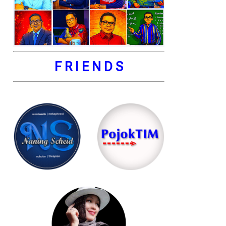
F R I E N D S