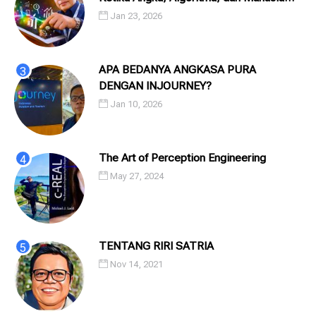
Saling Menatap
Jan 23, 2026
APA BEDANYA ANGKASA PURA
DENGAN INJOURNEY?
Jan 10, 2026
The Art of Perception Engineering
May 27, 2024
TENTANG RIRI SATRIA
Nov 14, 2021