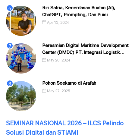
Riri Satria, Kecerdasan Buatan (AI),
ChatGPT, Prompting, Dan Puisi
Apr 13, 2024
Peresmian Digital Maritime Development
Center (DMDC) PT. Integrasi Logistik
Cipta Solusi (ILCS) / Pelindo Solusi
May 20, 2024
Digital (PSD)
Pohon Soekarno di Arafah
May 27, 2025
SEMINAR NASIONAL 2026 – ILCS Pelindo
Solusi Digital dan STIAMI