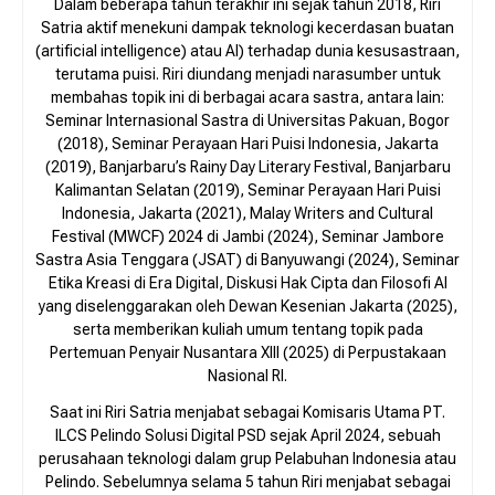
Dalam beberapa tahun terakhir ini sejak tahun 2018, Riri
Satria aktif menekuni dampak teknologi kecerdasan buatan
(artificial intelligence) atau AI) terhadap dunia kesusastraan,
terutama puisi. Riri diundang menjadi narasumber untuk
membahas topik ini di berbagai acara sastra, antara lain:
Seminar Internasional Sastra di Universitas Pakuan, Bogor
(2018), Seminar Perayaan Hari Puisi Indonesia, Jakarta
(2019), Banjarbaru’s Rainy Day Literary Festival, Banjarbaru
Kalimantan Selatan (2019), Seminar Perayaan Hari Puisi
Indonesia, Jakarta (2021), Malay Writers and Cultural
Festival (MWCF) 2024 di Jambi (2024), Seminar Jambore
Sastra Asia Tenggara (JSAT) di Banyuwangi (2024), Seminar
Etika Kreasi di Era Digital, Diskusi Hak Cipta dan Filosofi AI
yang diselenggarakan oleh Dewan Kesenian Jakarta (2025),
serta memberikan kuliah umum tentang topik pada
Pertemuan Penyair Nusantara XIII (2025) di Perpustakaan
Nasional RI.
Saat ini Riri Satria menjabat sebagai Komisaris Utama PT.
ILCS Pelindo Solusi Digital PSD sejak April 2024, sebuah
perusahaan teknologi dalam grup Pelabuhan Indonesia atau
Pelindo. Sebelumnya selama 5 tahun Riri menjabat sebagai