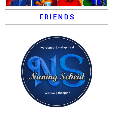
F R I E N D S