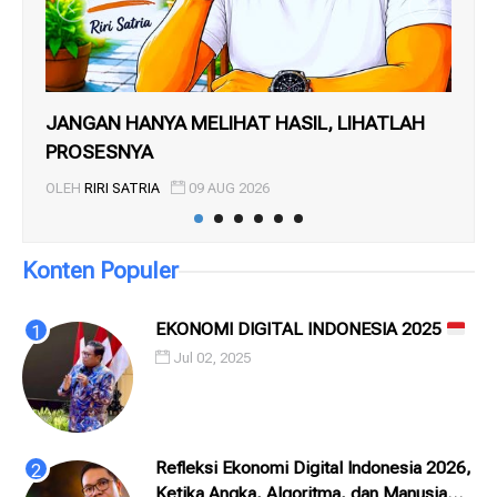
JANGAN HANYA MELIHAT HASIL, LIHATLAH
SE
PROSESNYA
PE
OLEH
RIRI SATRIA
09 AUG 2026
OL
Konten Populer
EKONOMI DIGITAL INDONESIA 2025
Jul 02, 2025
Refleksi Ekonomi Digital Indonesia 2026,
Ketika Angka, Algoritma, dan Manusia