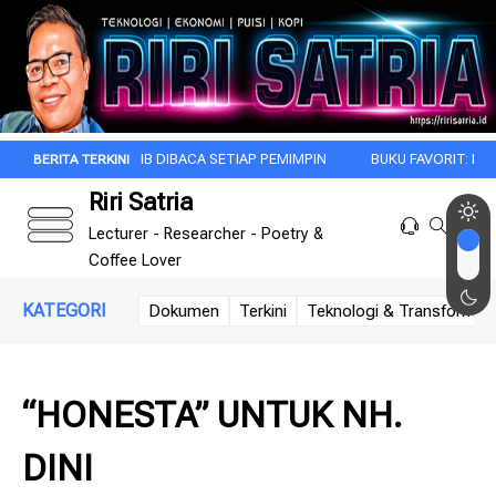
JIB DIBACA SETIAP PEMIMPIN
BUKU FAVORIT: DI BAWAH BENDERA RE
Riri Satria
Lecturer - Researcher - Poetry &
Coffee Lover
KATEGORI
Dokumen
Terkini
Teknologi & Transformasi 
“HONESTA” UNTUK NH.
DINI