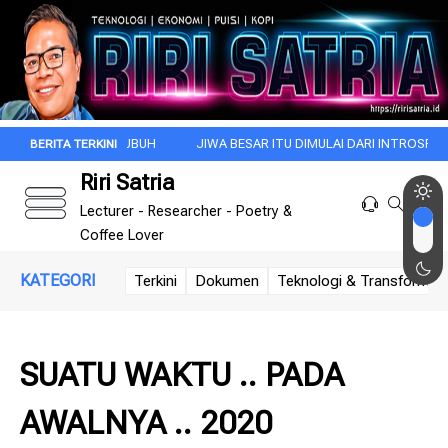
DI KALA SUBUH
JIWA BESAR ITU DIMULAI DARI INTROSPEKSI
REZ
Riri Satria
Lecturer - Researcher - Poetry &
Coffee Lover
KATEGORI
Terkini
Dokumen
Teknologi & Transformasi 
SUATU WAKTU .. PADA
AWALNYA .. 2020