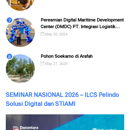
Peresmian Digital Maritime Development
Center (DMDC) PT. Integrasi Logistik
Cipta Solusi (ILCS) / Pelindo Solusi
May 20, 2024
Digital (PSD)
Pohon Soekarno di Arafah
May 27, 2025
SEMINAR NASIONAL 2026 – ILCS Pelindo
Solusi Digital dan STIAMI