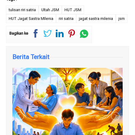
tulisan riri satria
Ultah JSM
HUT JSM
HUT Jagat Sastra MIlenia
riri satria
jagat sastra milenia
jsm
Bagikan ke
Berita Terkait