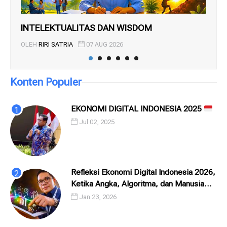
INTELEKTUALITAS DAN WISDOM
BU
OLEH
RIRI SATRIA
07 AUG 2026
OL
Konten Populer
EKONOMI DIGITAL INDONESIA 2025
Jul 02, 2025
Refleksi Ekonomi Digital Indonesia 2026,
Ketika Angka, Algoritma, dan Manusia
Saling Menatap
Jan 23, 2026