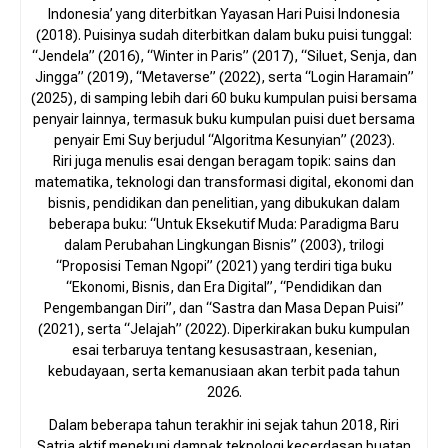
Indonesia’ yang diterbitkan Yayasan Hari Puisi Indonesia
(2018). Puisinya sudah diterbitkan dalam buku puisi tunggal:
“Jendela” (2016), “Winter in Paris” (2017), “Siluet, Senja, dan
Jingga” (2019), “Metaverse” (2022), serta “Login Haramain”
(2025), di samping lebih dari 60 buku kumpulan puisi bersama
penyair lainnya, termasuk buku kumpulan puisi duet bersama
penyair Emi Suy berjudul “Algoritma Kesunyian” (2023).
Riri juga menulis esai dengan beragam topik: sains dan
matematika, teknologi dan transformasi digital, ekonomi dan
bisnis, pendidikan dan penelitian, yang dibukukan dalam
beberapa buku: “Untuk Eksekutif Muda: Paradigma Baru
dalam Perubahan Lingkungan Bisnis” (2003), trilogi
“Proposisi Teman Ngopi” (2021) yang terdiri tiga buku
“Ekonomi, Bisnis, dan Era Digital”, “Pendidikan dan
Pengembangan Diri”, dan “Sastra dan Masa Depan Puisi”
(2021), serta “Jelajah” (2022). Diperkirakan buku kumpulan
esai terbaruya tentang kesusastraan, kesenian,
kebudayaan, serta kemanusiaan akan terbit pada tahun
2026.
Dalam beberapa tahun terakhir ini sejak tahun 2018, Riri
Satria aktif menekuni dampak teknologi kecerdasan buatan