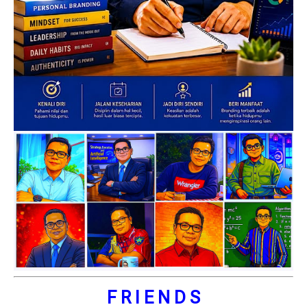
F R I E N D S