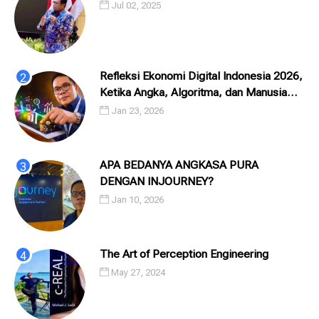
Jul 02, 2025
Refleksi Ekonomi Digital Indonesia 2026,
Ketika Angka, Algoritma, dan Manusia
Saling Menatap
Jan 23, 2026
APA BEDANYA ANGKASA PURA
DENGAN INJOURNEY?
Jan 10, 2026
The Art of Perception Engineering
May 27, 2024