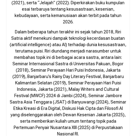
(2021), serta “Jelajah” (2022). Diperkirakan buku kumpulan
esai terbaruya tentang kesusastraan, kesenian,
kebudayaan, serta kemanusiaan akan terbit pada tahun
2026.
Dalam beberapa tahun terakhir ini sejak tahun 2018, Riri
Satria aktif menekuni dampak teknologi kecerdasan buatan
(artificial intelligence) atau AI) terhadap dunia kesusastraan,
terutama puisi. Riri diundang menjadi narasumber untuk
membahas topik ini di berbagai acara sastra, antara lain:
Seminar Internasional Sastra di Universitas Pakuan, Bogor
(2018), Seminar Perayaan Hari Puisi Indonesia, Jakarta
(2019), Banjarbaru’s Rainy Day Literary Festival, Banjarbaru
Kalimantan Selatan (2019), Seminar Perayaan Hari Puisi
Indonesia, Jakarta (2021), Malay Writers and Cultural
Festival (MWCF) 2024 di Jambi (2024), Seminar Jambore
Sastra Asia Tenggara (JSAT) di Banyuwangi (2024), Seminar
Etika Kreasi di Era Digital, Diskusi Hak Cipta dan Filosofi AI
yang diselenggarakan oleh Dewan Kesenian Jakarta (2025),
serta memberikan kuliah umum tentang topik pada
Pertemuan Penyair Nusantara XIII (2025) di Perpustakaan
Nasional RI.