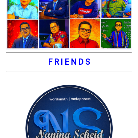
F R I E N D S