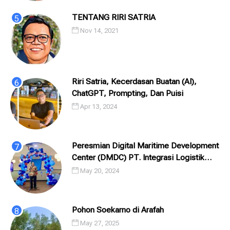
TENTANG RIRI SATRIA
Nov 14, 2021
Riri Satria, Kecerdasan Buatan (AI),
ChatGPT, Prompting, Dan Puisi
Apr 13, 2024
Peresmian Digital Maritime Development
Center (DMDC) PT. Integrasi Logistik
Cipta Solusi (ILCS) / Pelindo Solusi
May 20, 2024
Digital (PSD)
Pohon Soekarno di Arafah
May 27, 2025