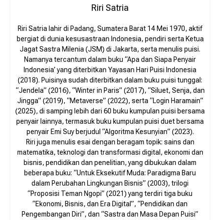
Riri Satria
Riri Satria lahir di Padang, Sumatera Barat 14 Mei 1970, aktif
bergiat di dunia kesusastraan Indonesia, pendiri serta Ketua
Jagat Sastra Milenia (JSM) di Jakarta, serta menulis puisi.
Namanya tercantum dalam buku “Apa dan Siapa Penyair
Indonesia’ yang diterbitkan Yayasan Hari Puisi Indonesia
(2018). Puisinya sudah diterbitkan dalam buku puisi tunggal:
“Jendela” (2016), “Winter in Paris” (2017), “Siluet, Senja, dan
Jingga” (2019), “Metaverse” (2022), serta “Login Haramain”
(2025), di samping lebih dari 60 buku kumpulan puisi bersama
penyair lainnya, termasuk buku kumpulan puisi duet bersama
penyair Emi Suy berjudul “Algoritma Kesunyian” (2023).
Riri juga menulis esai dengan beragam topik: sains dan
matematika, teknologi dan transformasi digital, ekonomi dan
bisnis, pendidikan dan penelitian, yang dibukukan dalam
beberapa buku: “Untuk Eksekutif Muda: Paradigma Baru
dalam Perubahan Lingkungan Bisnis” (2003), trilogi
“Proposisi Teman Ngopi” (2021) yang terdiri tiga buku
“Ekonomi, Bisnis, dan Era Digital”, “Pendidikan dan
Pengembangan Diri”, dan “Sastra dan Masa Depan Puisi”