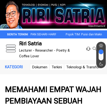
EHIDUPAN SEHARI-HARI!
Pojok TIM: Puisi dan Makna Sebuah Perada
Riri Satria
Lecturer - Researcher - Poetry &
Coffee Lover
KATEGORI
Dokumen
Terkini
Teknologi & Transformasi 
MEMAHAMI EMPAT WAJAH
PEMBIAYAAN SEBUAH