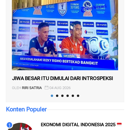
JIWA BESAR ITU DIMULAI DARI INTROSPEKSI
RE
IND
OLEH
RIRI SATRIA
04 AUG 2026
OL
Konten Populer
EKONOMI DIGITAL INDONESIA 2025